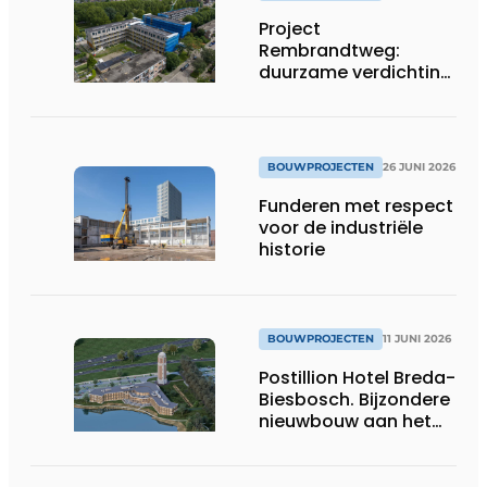
Project
Rembrandtweg:
duurzame verdichting
met CLT-houtbouw
en geïntegreerde
installaties
BOUWPROJECTEN
26 JUNI 2026
Funderen met respect
voor de industriële
historie
BOUWPROJECTEN
11 JUNI 2026
Postillion Hotel Breda-
Biesbosch. Bijzondere
nieuwbouw aan het
water