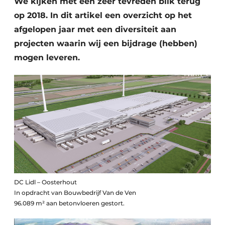
We kijken met een zeer tevreden blik terug
Glas
Podcasts
op 2018. In dit artikel een overzicht op het
Privacy / Cookie statement
afgelopen jaar met een diversiteit aan
Modulair bouwen
projecten waarin wij een bijdrage (hebben)
story
metadata
mogen leveren.
Vacature aanmelden
Vacatures
Video’s
DC Lidl – Oosterhout
In opdracht van Bouwbedrijf Van de Ven
96.089 m² aan betonvloeren gestort.