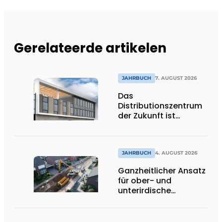
Gerelateerde artikelen
JAHRBUCH
7. AUGUST 2026
Das
Distributionszentrum
der Zukunft ist
ausdrucksstark,
umweltfreundlich und
lässt Tageslicht tief
ins Innere strömen
JAHRBUCH
4. AUGUST 2026
Ganzheitlicher Ansatz
für ober- und
unterirdische
Infrastrukturprojekte