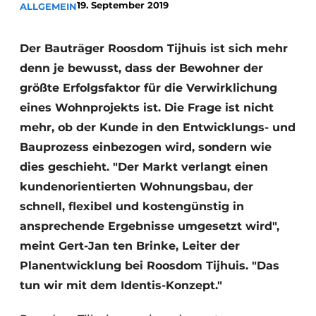
19. September 2019
ALLGEMEIN
Glas
Podcasts
Datenschutz / Cookie-Erklärung
Modularer Aufbau
Der Bauträger Roosdom Tijhuis ist sich mehr
Geschichte
Metadaten
denn je bewusst, dass der Bewohner der
größte Erfolgsfaktor für die Verwirklichung
Ein Stellenangebot registrieren
eines Wohnprojekts ist. Die Frage ist nicht
Freie Stellen
mehr, ob der Kunde in den Entwicklungs- und
Videos
Bauprozess einbezogen wird, sondern wie
dies geschieht. "Der Markt verlangt einen
kundenorientierten Wohnungsbau, der
schnell, flexibel und kostengünstig in
ansprechende Ergebnisse umgesetzt wird",
meint Gert-Jan ten Brinke, Leiter der
Planentwicklung bei Roosdom Tijhuis. "Das
tun wir mit dem Identis-Konzept."