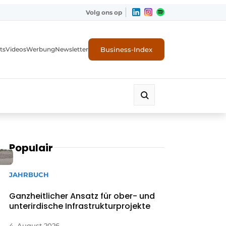
Volg ons op
Business-Index
ts
Videos
Werbung
Newsletter
Populair
JAHRBUCH
Ganzheitlicher Ansatz für ober- und
unterirdische Infrastrukturprojekte
4. August 2026