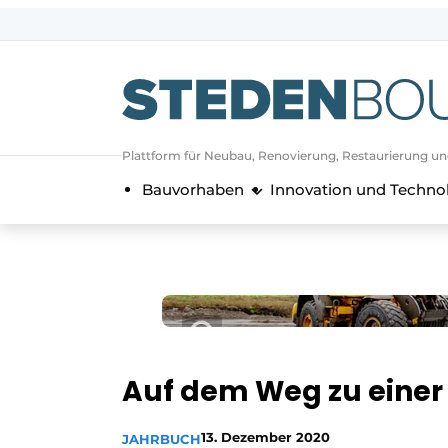
Registrieren Sie sich
Allgemeine Bedingungen und Kond
Vermögen
Plattform für Neubau, Renovierung, Restaurierung u
Autorisierung
abmelden
Anmeldung
Bauvorhaben
Innovation und Techno
Unternehmen
Kontakt
Direkter Kontakt
Veranstaltung anmelden
Startseite
Jahrbuch
Auf dem Weg zu einer 
Meist gelesen
Newsletter
13. Dezember 2020
JAHRBUCH