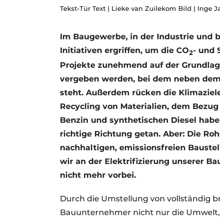
Tekst-Tür Text | Lieke van Zuilekom Bild | Inge 
Podcasts
Datenschutz / Cookie-Erklärung
Im Baugewerbe, in der Industrie und b
Geschichte
Metadaten
Initiativen ergriffen, um die CO
- und 
2
Ein Stellenangebot registrieren
Projekte zunehmend auf der Grundlage
Freie Stellen
vergeben werden, bei dem neben dem 
steht. Außerdem rücken die Klimaziel
Videos
Recycling von Materialien, dem Bezu
Benzin und synthetischen Diesel haben
richtige Richtung getan. Aber: Die Ro
nachhaltigen, emissionsfreien Baustel
wir an der Elektrifizierung unserer B
nicht mehr vorbei.
Durch die Umstellung von vollständig 
Bauunternehmer nicht nur die Umwelt,