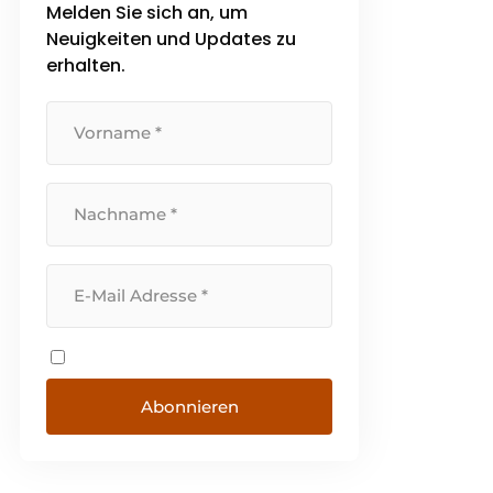
Melden Sie sich an, um
Beitrag zu einem gesunden
Lebensumfeld leisten und
Neuigkeiten und Updates zu
konzentrieren uns dabei auf [...]
erhalten.