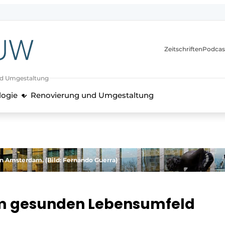
itionen
Zeitschriften
Podcas
nd Umgestaltung
logie
Renovierung und Umgestaltung
 Amsterdam. (Bild: Fernando Guerra)
m gesunden Lebensumfeld