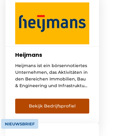
Heijmans
Heijmans ist ein börsennotiertes
Unternehmen, das Aktivitäten in
den Bereichen Immobilien, Bau
& Engineering und Infrastruktur
in den Bereichen Living,
Working und Connecting
vereint. Wir identifizieren,
Bekijk Bedrijfsprofiel
konzipieren, beraten, entwickeln
und gestalten, immer mit dem
NIEUWSBRIEF
Ziel, etwas zum Leben zu
erwecken. Wir wollen einen