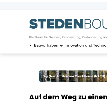
Registrieren Sie sich
Allgemeine Bedingungen und Kond
Vermögen
Plattform für Neubau, Renovierung, Restaurierung u
Autorisierung
abmelden
Anmeldung
Bauvorhaben
Innovation und Techno
Unternehmen
Kontakt
Direkter Kontakt
Veranstaltung anmelden
Das New Amsterdam Court House (NACH) in
Startseite
Jahrbuch
Auf dem Weg zu eine
Meist gelesen
Newsletter