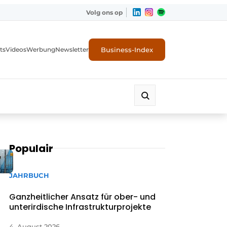
Volg ons op
Business-Index
ts
Videos
Werbung
Newsletter
Populair
JAHRBUCH
Ganzheitlicher Ansatz für ober- und
unterirdische Infrastrukturprojekte
4. August 2026