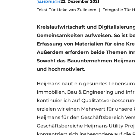
22. Dezember 2021
JAHRBUCH
Podcasts
Tekst-Tür Lieke van Zuilekom
Fotografie Tür 
Datenschutz / Cookie-Erklärung
Kreislaufwirtschaft und Digitalisieru
Geschichte
Metadaten
Gemeinsamkeiten aufweisen. So ist be
Ein Stellenangebot registrieren
Erfassung von Materialien für eine Kr
Freie Stellen
Außerdem erfordern beide Themen Inn
Videos
Sowohl das Bauunternehmen Heijmans a
und hochmotiviert.
Heijmans baut ein gesundes Lebensumfe
Immobilien, Bau & Engineering und Infr
kontinuierlich auf Qualitätsverbesserun
erzielen wir einen Mehrwert für unsere 
Heijmans für den Geschäftsbereich Ver
Geschäftsbereiche Heijmans Utility Proj
konzentriert sich insbesondere auf die