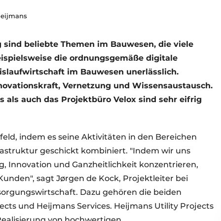
Heijmans
ng sind beliebte Themen im Bauwesen, die viele
ispielsweise die ordnungsgemäße digitale
eislaufwirtschaft im Bauwesen unerlässlich.
ovationskraft, Vernetzung und Wissensaustausch.
ls auch das Projektbüro Velox sind sehr eifrig
ld, indem es seine Aktivitäten in den Bereichen
astruktur geschickt kombiniert. "Indem wir uns
g, Innovation und Ganzheitlichkeit konzentrieren,
Kunden", sagt Jørgen de Kock, Projektleiter bei
sorgungswirtschaft. Dazu gehören die beiden
ects und Heijmans Services. Heijmans Utility Projects
 Realisierung von hochwertigen