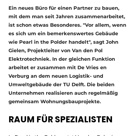
Glas
Podcasts
Ein neues Büro für einen Partner zu bauen,
mit dem man seit Jahren zusammenarbeitet,
Datenschutz / Cookie-Erklärung
Modularer Aufbau
ist schon etwas Besonderes. "Vor allem, wenn
Geschichte
Metadaten
es sich um ein bemerkenswertes Gebäude
Ein Stellenangebot registrieren
wie Pearl in the Polder handelt", sagt John
Freie Stellen
Gielen, Projektleiter von Van den Pol
Videos
Elektrotechniek. In der gleichen Funktion
arbeitet er zusammen mit De Vries en
Verburg an dem neuen Logistik- und
Umweltgebäude der TU Delft. Die beiden
Unternehmen realisieren auch regelmäßig
gemeinsam Wohnungsbauprojekte.
RAUM FÜR SPEZIALISTEN