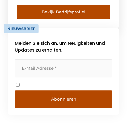
Gebäudemanagement, Industrieautomation,
Einzelhandel und Wohnungsbau. Dank
Bekijk Bedrijfsprofiel
unserer langjährigen Erfahrung sind wir
Spezialisten für alle elektrotechnischen
NIEUWSBRIEF
Installationen und führend in den
verschiedenen Sektoren. [...]
Melden Sie sich an, um Neuigkeiten und
Updates zu erhalten.