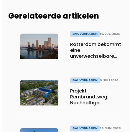
Gerelateerde artikelen
BAUVORHABEN
14. JULI 2026
Rotterdam bekommt
eine
unverwechselbare
Ikone dazu
BAUVORHABEN
9. JULI 2026
Projekt
Rembrandtweg:
Nachhaltige
Verdichtung durch
CLT-Holzbauweise
und integrierte
Haustechnik
BAUVORHABEN
26. JUNI 2026