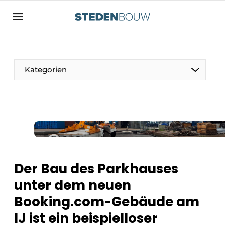
Registrieren Sie sich
Allgemeine Bedingungen und Konditionen
Vermögen
Kategorien
Autorisierung
abmelden
Anmeldung
Unternehmen
Kontakt
Wohnungsbau und Nichtwohnungsbau
Direkter Kontakt
Denkmäler
Veranstaltung anmelden
Vertriebszentren
Der Bau des Parkhauses
Startseite
unter dem neuen
Jahrbuch
Booking.com-Gebäude am
Meist gelesen
Fassaden, Dächer und Dachgärten
IJ ist ein beispielloser
Newsletter