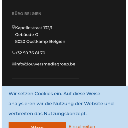
BÜRO BELGIEN
Kapellestraat 132/1
Gebäude G
8020 Oostkamp Belgien
+32 50 36 81 70
info@louwersmediagroep.be
www.louwersmediagroep.com
Wir setzen Cookies ein. Auf diese Weise
analysieren wir die Nutzung der Website und
© 1987–2026 Louwersmediagroep.
verbreiten das Nutzungskonzept.
Allgemeine Bedingungen und Konditionen
Datenschutzbestimmungen
Einzelheiten
Akkoord