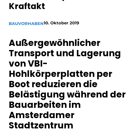
Kraftakt
Glas
Podcasts
Datenschutz / Cookie-Erklärung
Modularer Aufbau
10. Oktober 2019
BAUVORHABEN
Geschichte
Metadaten
Ein Stellenangebot registrieren
Außergewöhnlicher
Freie Stellen
Transport und Lagerung
Videos
von VBI-
Hohlkörperplatten per
Boot reduzieren die
Belästigung während der
Bauarbeiten im
Amsterdamer
Stadtzentrum