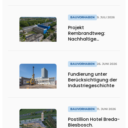
BAUVORHABEN
9. JULI 2026
Projekt
Rembrandtweg:
Nachhaltige
Verdichtung durch
CLT-Holzbauweise
und integrierte
Haustechnik
BAUVORHABEN
26. JUNI 2026
Fundierung unter
Berücksichtigung der
Industriegeschichte
BAUVORHABEN
11. JUNI 2026
Postillion Hotel Breda-
Biesbosch.