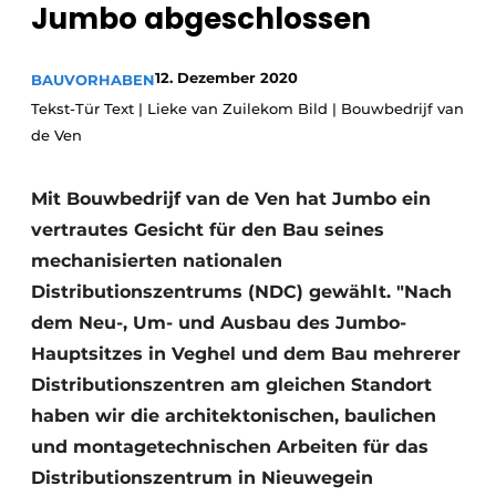
Jumbo abgeschlossen
Glas
Podcasts
Datenschutz / Cookie-Erklärung
Modularer Aufbau
12. Dezember 2020
BAUVORHABEN
Geschichte
Metadaten
Tekst-Tür Text | Lieke van Zuilekom Bild | Bouwbedrijf van
de Ven
Ein Stellenangebot registrieren
Freie Stellen
Mit Bouwbedrijf van de Ven hat Jumbo ein
Videos
vertrautes Gesicht für den Bau seines
mechanisierten nationalen
Distributionszentrums (NDC) gewählt. "Nach
dem Neu-, Um- und Ausbau des Jumbo-
Hauptsitzes in Veghel und dem Bau mehrerer
Distributionszentren am gleichen Standort
haben wir die architektonischen, baulichen
und montagetechnischen Arbeiten für das
Distributionszentrum in Nieuwegein