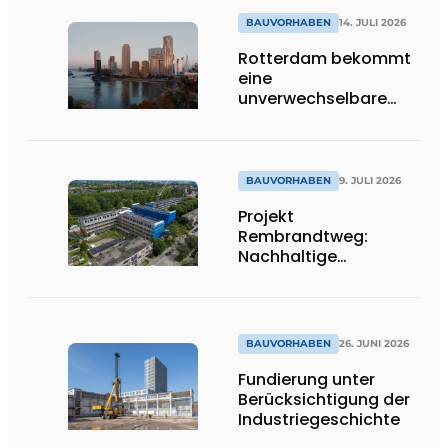
BAUVORHABEN
14. JULI 2026
Rotterdam bekommt
eine
unverwechselbare
Ikone dazu
BAUVORHABEN
9. JULI 2026
Projekt
Rembrandtweg:
Nachhaltige
Verdichtung durch
CLT-Holzbauweise
und integrierte
Haustechnik
BAUVORHABEN
26. JUNI 2026
Fundierung unter
Berücksichtigung der
Industriegeschichte