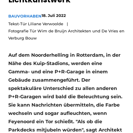
Glas
Podcasts
18. Juli 2022
BAUVORHABEN
Datenschutz / Cookie-Erklärung
Modularer Aufbau
Tekst-Tür Liliane Verwoolde
Geschichte
Metadaten
Fotografie Tür Wim de Bruijn Architekten und De Vries en
Ein Stellenangebot registrieren
Verburg Bouw
Freie Stellen
Auf dem Noorderhelling in Rotterdam, in der
Videos
Nähe des Kuip-Stadions, werden eine
Gamma- und eine P+R-Garage in einem
Gebäude zusammengeführt. Der
spektakuläre Unterschied zu allen anderen
P+R-Garagen wird bald die Beleuchtung sein.
Sie kann Nachrichten übermitteln, die Farbe
wechseln und sogar aufleuchten, wenn
Feyenoord ein Tor schießt. "Als ob die
Parkdecks mitjubeln würden", sagt Architekt