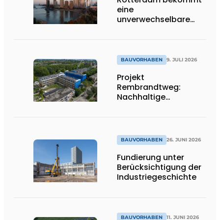
eine
unverwechselbare
Ikone dazu
BAUVORHABEN
9. JULI 2026
Projekt
Rembrandtweg:
Nachhaltige
Verdichtung durch
CLT-Holzbauweise
und integrierte
Haustechnik
BAUVORHABEN
26. JUNI 2026
Fundierung unter
Berücksichtigung der
Industriegeschichte
BAUVORHABEN
11. JUNI 2026