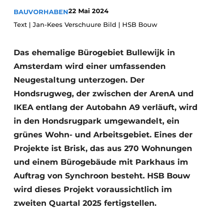
Glas
Podcasts
22 Mai 2024
BAUVORHABEN
Text | Jan-Kees Verschuure Bild | HSB Bouw
Datenschutz / Cookie-Erklärung
Modularer Aufbau
Geschichte
Metadaten
Das ehemalige Bürogebiet Bullewijk in
Ein Stellenangebot registrieren
Amsterdam wird einer umfassenden
Freie Stellen
Neugestaltung unterzogen. Der
Hondsrugweg, der zwischen der ArenA und
Videos
IKEA entlang der Autobahn A9 verläuft, wird
in den Hondsrugpark umgewandelt, ein
grünes Wohn- und Arbeitsgebiet. Eines der
Projekte ist Brisk, das aus 270 Wohnungen
und einem Bürogebäude mit Parkhaus im
Auftrag von Synchroon besteht. HSB Bouw
wird dieses Projekt voraussichtlich im
zweiten Quartal 2025 fertigstellen.