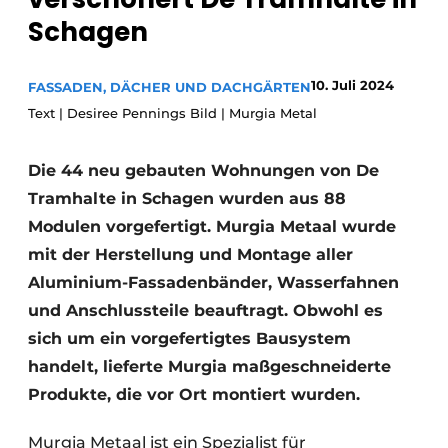
Glas
Podcasts
Schagen
Datenschutz / Cookie-Erklärung
Modularer Aufbau
10. Juli 2024
FASSADEN, DÄCHER UND DACHGÄRTEN
Geschichte
Metadaten
Text | Desiree Pennings Bild | Murgia Metal
Ein Stellenangebot registrieren
Freie Stellen
Die 44 neu gebauten Wohnungen von De
Videos
Tramhalte in Schagen wurden aus 88
Modulen vorgefertigt. Murgia Metaal wurde
mit der Herstellung und Montage aller
Aluminium-Fassadenbänder, Wasserfahnen
und Anschlussteile beauftragt. Obwohl es
sich um ein vorgefertigtes Bausystem
handelt, lieferte Murgia maßgeschneiderte
Produkte, die vor Ort montiert wurden.
Murgia Metaal ist ein Spezialist für