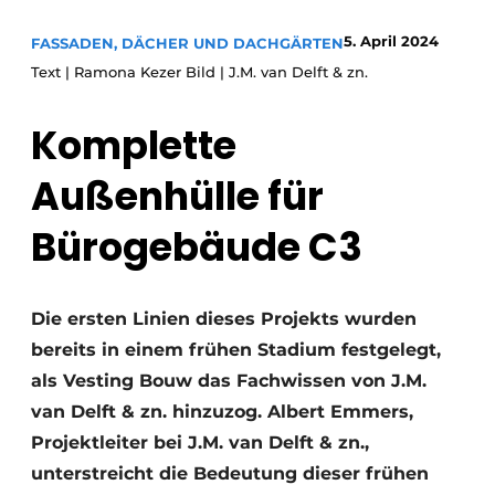
Glas
Podcasts
5. April 2024
FASSADEN, DÄCHER UND DACHGÄRTEN
Datenschutz / Cookie-Erklärung
Modularer Aufbau
Text | Ramona Kezer Bild | J.M. van Delft & zn.
Geschichte
Metadaten
Komplette
Ein Stellenangebot registrieren
Freie Stellen
Außenhülle für
Videos
Bürogebäude C3
Die ersten Linien dieses Projekts wurden
bereits in einem frühen Stadium festgelegt,
als Vesting Bouw das Fachwissen von J.M.
van Delft & zn. hinzuzog. Albert Emmers,
Projektleiter bei J.M. van Delft & zn.,
unterstreicht die Bedeutung dieser frühen