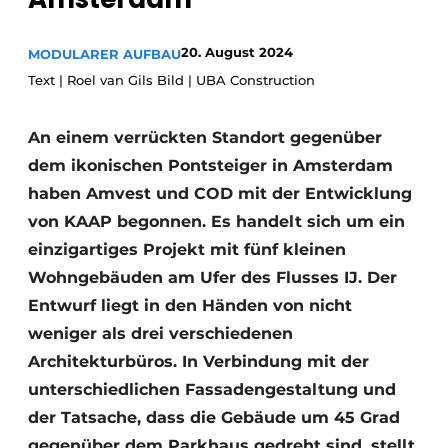
Glas
Podcasts
20. August 2024
MODULARER AUFBAU
Datenschutz / Cookie-Erklärung
Modularer Aufbau
Text | Roel van Gils Bild | UBA Construction
Geschichte
Metadaten
Ein Stellenangebot registrieren
An einem verrückten Standort gegenüber
Freie Stellen
dem ikonischen Pontsteiger in Amsterdam
Videos
haben Amvest und COD mit der Entwicklung
von KAAP begonnen. Es handelt sich um ein
einzigartiges Projekt mit fünf kleinen
Wohngebäuden am Ufer des Flusses IJ. Der
Entwurf liegt in den Händen von nicht
weniger als drei verschiedenen
Architekturbüros. In Verbindung mit der
unterschiedlichen Fassadengestaltung und
der Tatsache, dass die Gebäude um 45 Grad
gegenüber dem Parkhaus gedreht sind, stellt