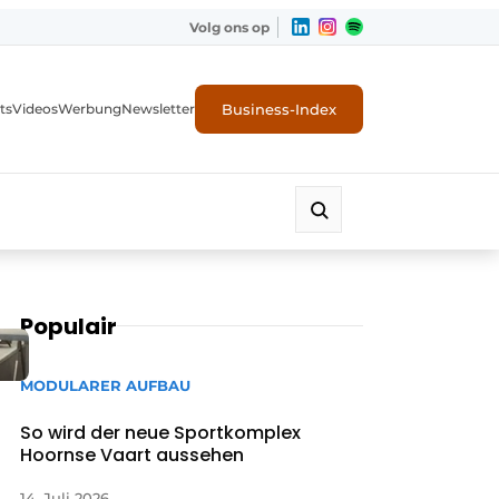
Volg ons op
Business-Index
ts
Videos
Werbung
Newsletter
Populair
MODULARER AUFBAU
So wird der neue Sportkomplex
Hoornse Vaart aussehen
14. Juli 2026