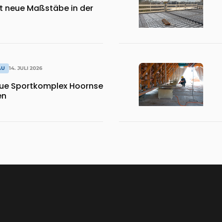
zt neue Maßstäbe in der
AU
14. JULI 2026
eue Sportkomplex Hoornse
en