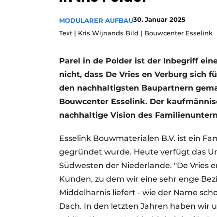
Podcasts
30. Januar 2025
MODULARER AUFBAU
Datenschutz / Cookie-Erklärung
Text | Kris Wijnands Bild | Bouwcenter Esselink
Geschichte
Metadaten
Ein Stellenangebot registrieren
Parel in de Polder ist der Inbegriff e
nicht, dass De Vries en Verburg sich f
Freie Stellen
den nachhaltigsten Baupartnern gemach
Videos
Bouwcenter Esselink. Der kaufmännisc
nachhaltige Vision des Familienunte
Esselink Bouwmaterialen B.V. ist ein Fa
gegründet wurde. Heute verfügt das U
Südwesten der Niederlande. "De Vries e
Kunden, zu dem wir eine sehr enge Bez
Middelharnis liefert - wie der Name sc
Dach. In den letzten Jahren haben wir 