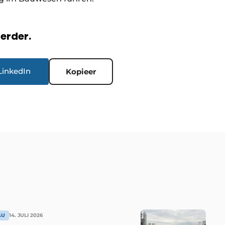
verder.
LinkedIn
Kopieer
AU
14. JULI 2026