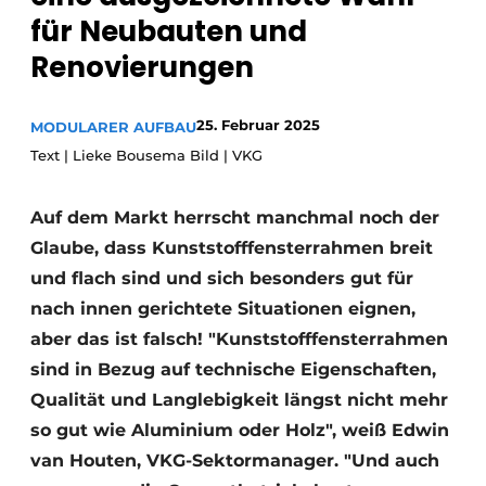
Glas
für Neubauten und
Podcasts
Renovierungen
Datenschutz / Cookie-Erklärung
Modularer Aufbau
Geschichte
Metadaten
25. Februar 2025
MODULARER AUFBAU
Ein Stellenangebot registrieren
Text | Lieke Bousema Bild | VKG
Freie Stellen
Videos
Auf dem Markt herrscht manchmal noch der
Glaube, dass Kunststofffensterrahmen breit
und flach sind und sich besonders gut für
nach innen gerichtete Situationen eignen,
aber das ist falsch! "Kunststofffensterrahmen
sind in Bezug auf technische Eigenschaften,
Qualität und Langlebigkeit längst nicht mehr
so gut wie Aluminium oder Holz", weiß Edwin
van Houten, VKG-Sektormanager. "Und auch