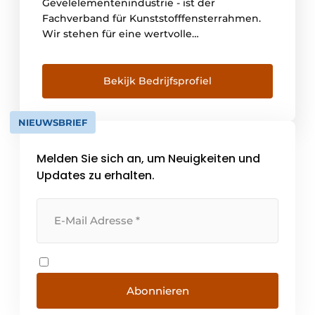
Gevelelementenindustrie - ist der
Fachverband für Kunststofffensterrahmen.
Wir stehen für eine wertvolle
Kettenzusammenarbeit für
Kreislaufwirtschaft und nachhaltige Qualität.
Unsere Qualitätsanforderungen für
Bekijk Bedrijfsprofiel
Kunststoff-Fensterrahmen gehen über die
europäischen Gesetze und Verordnungen
NIEUWSBRIEF
hinaus. Erfüllt ein Hersteller oder Lieferant
die hohen Standards, darf er das VKG-
Melden Sie sich an, um Neuigkeiten und
Gütezeichen tragen. Mit diesem [...]
Updates zu erhalten.
Abonnieren