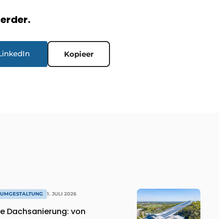
verder.
LinkedIn
Kopieer
 UMGESTALTUNG
1. JULI 2026
e Dachsanierung: von