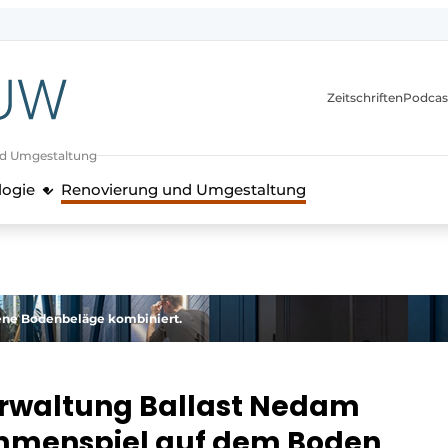
itionen
Zeitschriften
Podcas
nd Umgestaltung
logie
Renovierung und Umgestaltung
dene Bodenbeläge kombiniert.
rwaltung Ballast Nedam
ammenspiel auf dem Boden