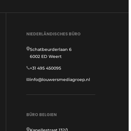
NIEDERLÄNDISCHES BÜRO
Schatbeurderlaan 6
6002 ED Weert
+31 495 450095
info@louwersmediagroep.nl
BÜRO BELGIEN
Kapellestraat 132/1