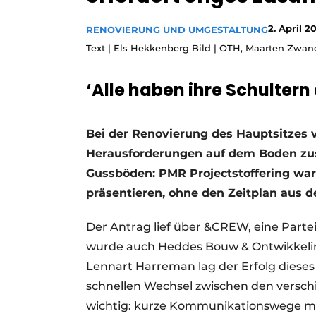
Podcasts
2. April 2
RENOVIERUNG UND UMGESTALTUNG
Datenschutz / Cookie-Erklärung
Text | Els Hekkenberg Bild | OTH, Maarten Zwan
Geschichte
Metadaten
‘Alle haben ihre Schultern 
Ein Stellenangebot registrieren
Freie Stellen
Bei der Renovierung des Hauptsitzes
Videos
Herausforderungen auf dem Boden zus
Gussböden: PMR Projectstoffering war i
präsentieren, ohne den Zeitplan aus d
Der Antrag lief über &CREW, eine Part
wurde auch Heddes Bouw & Ontwikkeling
Lennart Harreman lag der Erfolg diese
schnellen Wechsel zwischen den verschi
wichtig: kurze Kommunikationswege m