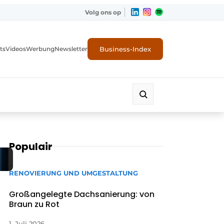
Volg ons op
Business-Index
ts
Videos
Werbung
Newsletter
Populair
RENOVIERUNG UND UMGESTALTUNG
Großangelegte Dachsanierung: von
Braun zu Rot
1. Juli 2026