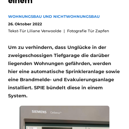
einem
Glas
Podcasts
Datenschutz / Cookie-Erklärung
WOHNUNGSBAU UND NICHTWOHNUNGSBAU
Modularer Aufbau
26. Oktober 2022
Geschichte
Metadaten
Tekst-Tür Liliane Verwoolde
Fotografie Tür Zapfen
Ein Stellenangebot registrieren
Freie Stellen
Um zu verhindern, dass Unglücke in der
zweigeschossigen Tiefgarage die darüber
Videos
liegenden Wohnungen gefährden, werden
hier eine automatische Sprinkleranlage sowie
eine Brandmelde- und Evakuierungsanlage
installiert. SPIE bündelt diese in einem
System.