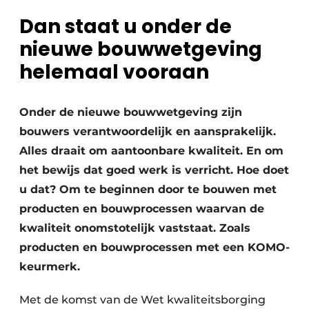
Glas
Podcasts
Dan staat u onder de
Privacy / Cookie statement
nieuwe bouwwetgeving
Modulair bouwen
story
metadata
helemaal vooraan
Vacature aanmelden
Vacatures
Onder de nieuwe bouwwetgeving zijn
bouwers verantwoordelijk en aansprakelijk.
Video’s
Alles draait om aantoonbare kwaliteit. En om
het bewijs dat goed werk is verricht. Hoe doet
u dat? Om te beginnen door te bouwen met
producten en bouwprocessen waarvan de
kwaliteit onomstotelijk vaststaat. Zoals
producten en bouwprocessen met een KOMO-
keurmerk.
Met de komst van de Wet kwaliteitsborging