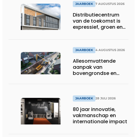
JAARBOEK
7 AUGUSTUS 2026
Distributiecentrum
van de toekomst is
expressief, groen en
laat daglicht ver naar
binnen stromen
JAARBOEK
4 AUGUSTUS 2026
Allesomvattende
aanpak van
bovengrondse en
ondergrondse
infraprojecten
JAARBOEK
28 JULI 2026
80 jaar innovatie,
vakmanschap en
internationale impact