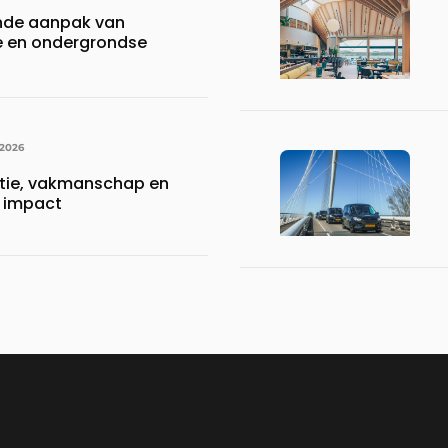
nde aanpak van
 en ondergrondse
 2026
atie, vakmanschap en
e impact