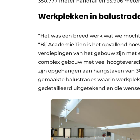
350.777 meter handrail en 33.906 meter
Werkplekken in balustrad
“Het was een breed werk wat we mochten
“Bij Academie Tien is het opvallend hoeve
verdiepingen van het gebouw zijn met e
complex gebouw met veel hoogteverschi
zijn opgehangen aan hangstaven van 30
gemaakte balustrades waarin werkplekke
gedetailleerd uitgetekend en die wense