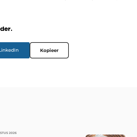
rder.
LinkedIn
Kopieer
STUS 2026