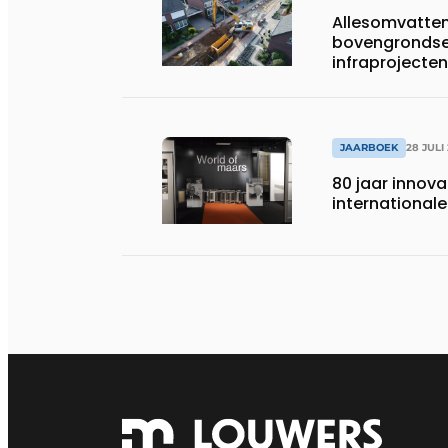
Allesomvatte
bovengrondse
infraprojecten
JAARBOEK
28 JULI
80 jaar innov
international