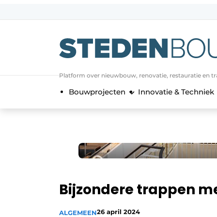
Aanmelden
Algemene voorwaarden
asset
Platform over nieuwbouw, renovatie, restauratie en t
auth
logoff
logon
Bouwprojecten
Innovatie & Techniek
Bedrijven
Contact
Direct contact
Evenement aanmelden
Home
Jaarboek
Bijzondere trappen me
Meest gelezen
Nieuwsbrief
26 april 2024
ALGEMEEN