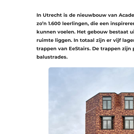
Podcasts
In Utrecht is de nieuwbouw van Acade
Privacy / Cookie statement
zo’n 1.600 leerlingen, die een inspire
story
metadata
kunnen voelen. Het gebouw bestaat u
Vacature aanmelden
ruimte liggen. In totaal zijn er vijf l
Vacatures
trappen van EeStairs. De trappen zijn
balustrades.
Video’s