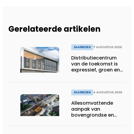
Gerelateerde artikelen
JAARBOEK
7 AUGUSTUS 2026
Distributiecentrum
van de toekomst is
expressief, groen en
laat daglicht ver naar
binnen stromen
JAARBOEK
4 AUGUSTUS 2026
Allesomvattende
aanpak van
bovengrondse en
ondergrondse
infraprojecten