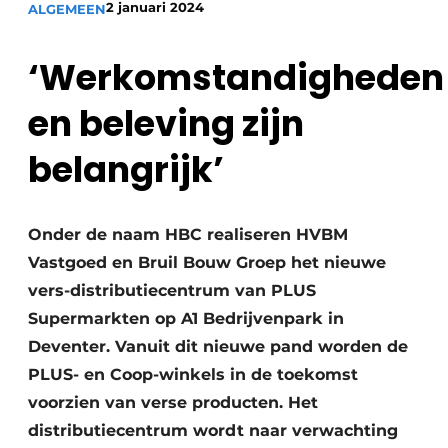
2 januari 2024
ALGEMEEN
Glas
Podcasts
Privacy / Cookie statement
‘Werkomstandigheden
Modulair bouwen
story
metadata
en beleving zijn
Vacature aanmelden
belangrijk’
Vacatures
Video’s
Onder de naam HBC realiseren HVBM
Vastgoed en Bruil Bouw Groep het nieuwe
vers-distributiecentrum van PLUS
Supermarkten op A1 Bedrijvenpark in
Deventer. Vanuit dit nieuwe pand worden de
PLUS- en Coop-winkels in de toekomst
voorzien van verse producten. Het
distributiecentrum wordt naar verwachting