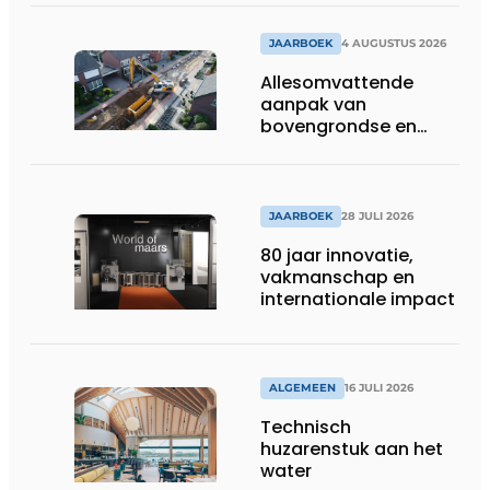
binnen stromen
JAARBOEK
4 AUGUSTUS 2026
Allesomvattende
aanpak van
bovengrondse en
ondergrondse
infraprojecten
JAARBOEK
28 JULI 2026
80 jaar innovatie,
vakmanschap en
internationale impact
ALGEMEEN
16 JULI 2026
Technisch
huzarenstuk aan het
water