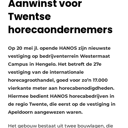
Aanwinst voor
Glas
Podcasts
Twentse
Privacy / Cookie statement
Modulair bouwen
horecaondernemers
story
metadata
Vacature aanmelden
Vacatures
Op 20 mei jl. opende HANOS zijn nieuwste
Video’s
vestiging op bedrijventerrein Westermaat
Campus in Hengelo. Het betreft de 27e
vestiging van de internationale
horecagroothandel, goed voor zo’n 17.000
vierkante meter aan horecabenodigdheden.
Hiermee bedient HANOS horecabedrijven in
de regio Twente, die eerst op de vestiging in
Apeldoorn aangewezen waren.
Het gebouw bestaat uit twee bouwlagen, die