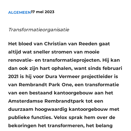
Glas
Podcasts
17 mei 2023
ALGEMEEN
Privacy / Cookie statement
Modulair bouwen
story
metadata
Transformatieorganisatie
Vacature aanmelden
Het bloed van Christian van Reeden gaat
Vacatures
altijd wat sneller stromen van mooie
Video’s
renovatie- en transformatieprojecten. Hij kan
dan ook zijn hart ophalen, want sinds februari
2021 is hij voor Dura Vermeer projectleider is
van Rembrandt Park One, een transformatie
van een bestaand kantoorgebouw aan het
Amsterdamse Rembrandtpark tot een
duurzaam hoogwaardig kantoorgebouw met
publieke functies. Velox sprak hem over de
bekoringen het transformeren, het belang