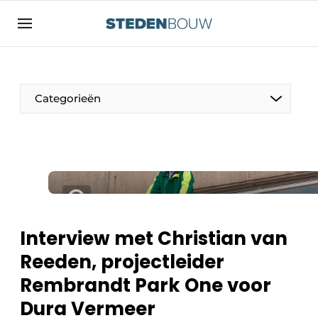
Aanmelden
Algemene voorwaarden
asset
Categorieën
auth
logoff
logon
Bedrijven
Contact
Woning- en utiliteitsbouw
Direct contact
Monumenten
Evenement aanmelden
Distributiecentra
Interview met Christian van
Home
Reeden, projectleider
Jaarboek
Rembrandt Park One voor
Meest gelezen
Gevels, Daken & Daktuinen
Dura Vermeer
Nieuwsbrief