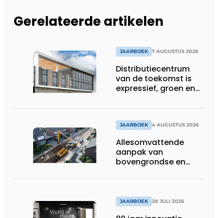
Gerelateerde artikelen
JAARBOEK
7 AUGUSTUS 2026
Distributiecentrum
van de toekomst is
expressief, groen en
laat daglicht ver naar
binnen stromen
JAARBOEK
4 AUGUSTUS 2026
Allesomvattende
aanpak van
bovengrondse en
ondergrondse
infraprojecten
JAARBOEK
28 JULI 2026