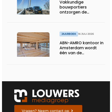
Vakkundige
bouwportiers
ontzorgen de
uitvoering
JAARBOEK
16 JULI 2026
ABN-AMRO kantoor in
Amsterdam wordt
één van de
duurzaamste
kantoren van
Nederland
Vragen? Neem contact op