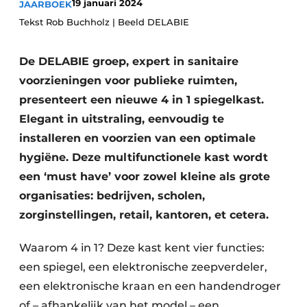
19 januari 2024
JAARBOEK
Glas
Podcasts
Tekst Rob Buchholz | Beeld DELABIE
Privacy / Cookie statement
Modulair bouwen
De DELABIE groep, expert in sanitaire
story
metadata
voorzieningen voor publieke ruimten,
Vacature aanmelden
presenteert een nieuwe 4 in 1 spiegelkast.
Vacatures
Elegant in uitstraling, eenvoudig te
Video’s
installeren en voorzien van een optimale
hygiëne. Deze multifunctionele kast wordt
een ‘must have’ voor zowel kleine als grote
organisaties: bedrijven, scholen,
zorginstellingen, retail, kantoren, et cetera.
Waarom 4 in 1? Deze kast kent vier functies:
een spiegel, een elektronische zeepverdeler,
een elektronische kraan en een handendroger
of – afhankelijk van het model – een