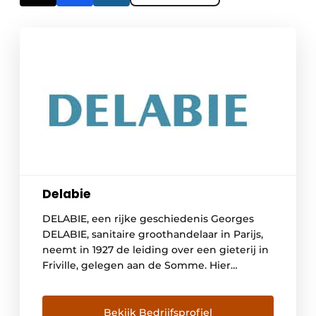
Delabie
DELABIE, een rijke geschiedenis Georges
DELABIE, sanitaire groothandelaar in Parijs,
neemt in 1927 de leiding over een gieterij in
Friville, gelegen aan de Somme. Hier
ontwikkelt hij hoofdzakelijk kranen en
vloerhevels voor badkamers en keukens. De
volgende generaties streven steeds naar
Bekijk Bedrijfsprofiel