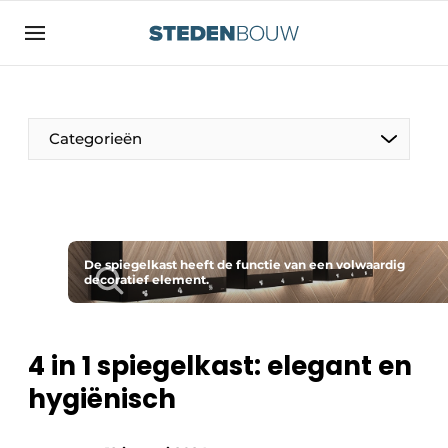
Aanmelden
Algemene voorwaarden
asset
Categorieën
auth
logoff
logon
Bedrijven
Contact
Woning- en utiliteitsbouw
Direct contact
De spiegelkast heeft de functie van een volwaardig
Monumenten
decoratief element.
Evenement aanmelden
Distributiecentra
Home
4 in 1 spiegelkast: elegant en
Jaarboek
hygiënisch
Meest gelezen
Gevels, Daken & Daktuinen
Nieuwsbrief