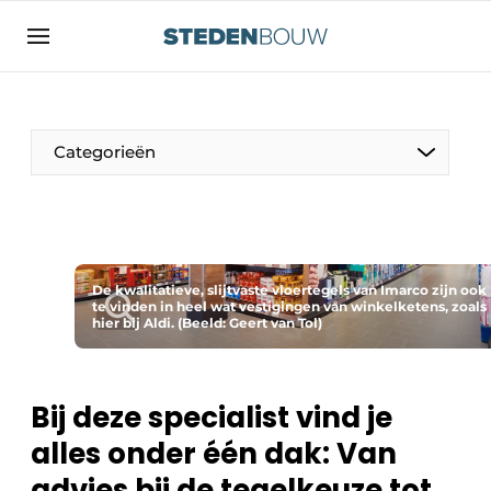
Aanmelden
Algemene voorwaarden
asset
Categorieën
auth
logoff
logon
Bedrijven
Contact
Woning- en utiliteitsbouw
Direct contact
De kwalitatieve, slijtvaste vloertegels van Imarco zijn ook
Monumenten
te vinden in heel wat vestigingen van winkelketens, zoals
hier bij Aldi. (Beeld: Geert van Tol)
Evenement aanmelden
Distributiecentra
Home
Jaarboek
Bij deze specialist vind je
Meest gelezen
alles onder één dak: Van
Gevels, Daken & Daktuinen
Nieuwsbrief
advies bij de tegelkeuze tot