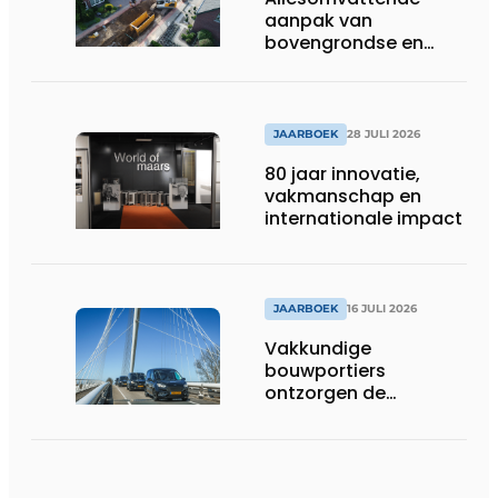
aanpak van
bovengrondse en
ondergrondse
infraprojecten
JAARBOEK
28 JULI 2026
80 jaar innovatie,
vakmanschap en
internationale impact
JAARBOEK
16 JULI 2026
Vakkundige
bouwportiers
ontzorgen de
uitvoering