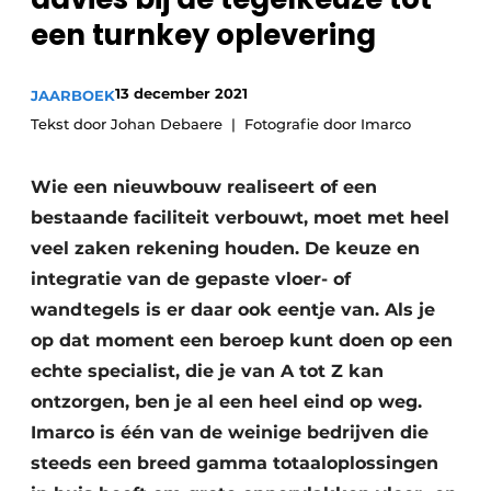
Glas
Podcasts
een turnkey oplevering
Privacy / Cookie statement
Modulair bouwen
13 december 2021
JAARBOEK
story
metadata
Tekst door Johan Debaere
Fotografie door Imarco
Vacature aanmelden
Vacatures
Wie een nieuwbouw realiseert of een
Video’s
bestaande faciliteit verbouwt, moet met heel
veel zaken rekening houden. De keuze en
integratie van de gepaste vloer- of
wandtegels is er daar ook eentje van. Als je
op dat moment een beroep kunt doen op een
echte specialist, die je van A tot Z kan
ontzorgen, ben je al een heel eind op weg.
Imarco is één van de weinige bedrijven die
steeds een breed gamma totaaloplossingen