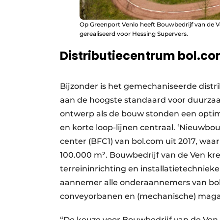
Op Greenport Venlo heeft Bouwbedrijf van de 
gerealiseerd voor Hessing Supervers.
Distributiecentrum bol.c
Bijzonder is het gemechaniseerde distri
aan de hoogste standaard voor duurza
ontwerp als de bouw stonden een optim
en korte loop-lijnen centraal. ‘Nieuwb
center (BFC1) van bol.com uit 2017, waa
100.000 m². Bouwbedrijf van de Ven k
terreininrichting en installatietechni
aannemer alle onderaannemers van bol
conveyorbanen en (mechanische) magaz
“De keuze voor Bouwbedrijf van de Ven w