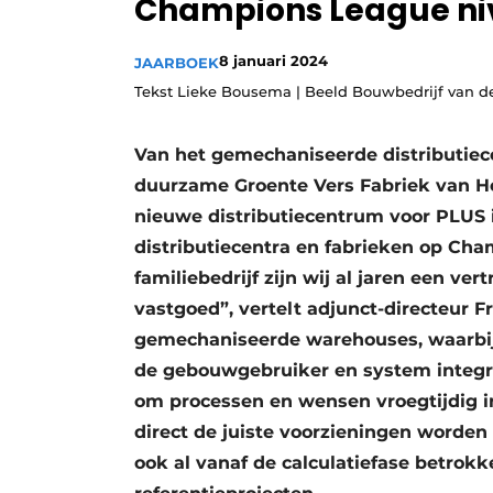
Champions League n
Podcasts
8 januari 2024
Privacy / Cookie statement
JAARBOEK
Tekst Lieke Bousema | Beeld Bouwbedrijf van d
story
metadata
Vacature aanmelden
Van het gemechaniseerde distributiec
Vacatures
duurzame Groente Vers Fabriek van He
Video’s
nieuwe distributiecentrum voor PLUS 
distributiecentra en fabrieken op Cha
familiebedrijf zijn wij al jaren een v
vastgoed”, vertelt adjunct-directeur F
gemechaniseerde warehouses, waarbij
de gebouwgebruiker en system integra
om processen en wensen vroegtijdig i
direct de juiste voorzieningen worden 
ook al vanaf de calculatiefase betrok