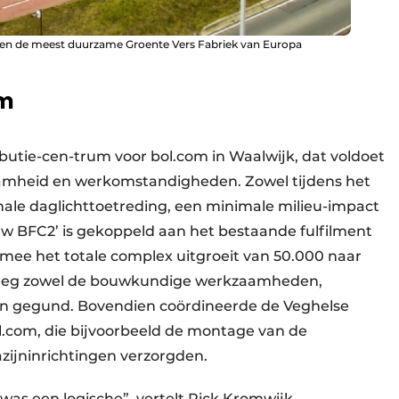
Ven de meest duurzame Groente Vers Fabriek van Europa
om
butie-cen-trum voor bol.com in Waalwijk, dat voldoet
amheid en werkomstandigheden. Zowel tijdens het
ale daglichttoetreding, een minimale milieu-impact
ouw BFC2’ is gekoppeld aan het bestaande fulfilment
rmee het totale complex uitgroeit van 50.000 naar
reeg zowel de bouwkundige werkzaamheden,
eken gegund. Bovendien coördineerde de Veghelse
.com, die bijvoorbeeld de montage van de
ijninrichtingen verzorgden.
as een logische”, vertelt Rick Kromwijk,