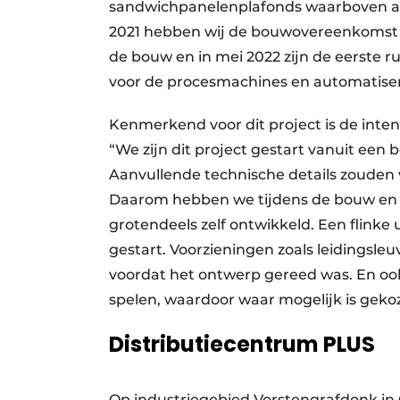
sandwichpanelenplafonds waarboven all
2021 hebben wij de bouwovereenkomst g
de bouw en in mei 2022 zijn de eerste 
voor de procesmachines en automatiser
Kenmerkend voor dit project is de int
“We zijn dit project gestart vanuit e
Aanvullende technische details zouden vo
Daarom hebben we tijdens de bouw en 
grotendeels zelf ontwikkeld. Een flink
gestart. Voorzieningen zoals leidingsl
voordat het ontwerp gereed was. En oo
spelen, waardoor waar mogelijk is gekoz
Distributiecentrum PLUS
Op industriegebied Vorstengrafdonk in