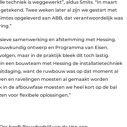
e techniek is weggewerkt”, aldus Smits. “In maart
etekend. Twee weken later al zijn we gestart met
ruimtes opgeleverd aan ABB, dat verantwoordelijk was
ing.”
ensieve samenwerking en afstemming met Hessing.
en bouwkundig ontwerp en Programma van Eisen.
lgen, maar in de praktijk bleek dit toch lastig.
in een bouwteam met Hessing de installatietechniek
e uitdaging, want de ruwbouw was op dat moment al
euven en ravelingen moesten al gemaakt worden
k in de afbouwfase moesten we heel kort op de bal
en voor flexibele oplossingen.”
 Oss heeft Bouwbedrijf van de Ven een