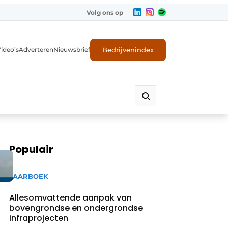
Volg ons op
Bedrijvenindex
ideo’s
Adverteren
Nieuwsbrief
Populair
JAARBOEK
Allesomvattende aanpak van
bovengrondse en ondergrondse
infraprojecten