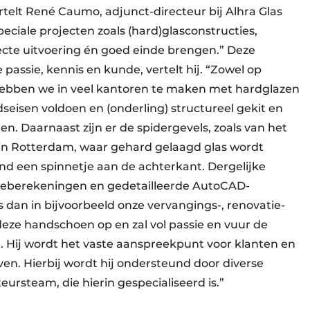
rtelt René Caumo, adjunct-directeur bij Alhra Glas
ciale projecten zoals (hard)glasconstructies,
recte uitvoering én goed einde brengen.” Deze
passie, kennis en kunde, vertelt hij. “Zowel op
hebben we in veel kantoren te maken met hardglazen
eisen voldoen en (onderling) structureel gekit en
n. Daarnaast zijn er de spidergevels, zoals van het
in Rotterdam, waar gehard gelaagd glas wordt
d een spinnetje aan de achterkant. Dergelijke
teberekeningen en gedetailleerde AutoCAD-
dan in bijvoorbeeld onze vervangings-, renovatie-
deze handschoen op en zal vol passie en vuur de
n. Hij wordt het vaste aanspreekpunt voor klanten en
en. Hierbij wordt hij ondersteund door diverse
ursteam, die hierin gespecialiseerd is.”