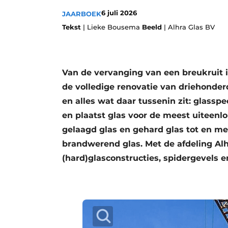
Podcasts
6 juli 2026
JAARBOEK
Tekst
| Lieke Bousema
Beeld
| Alhra Glas BV
Privacy / Cookie statement
story
metadata
Vacature aanmelden
Van de vervanging van een breukruit 
Vacatures
de volledige renovatie van driehonder
Video’s
en alles wat daar tussenin zit: glasspe
en plaatst glas voor de meest uiteenlo
gelaagd glas en gehard glas tot en met
brandwerend glas. Met de afdeling Alh
(hard)glasconstructies, spidergevels 