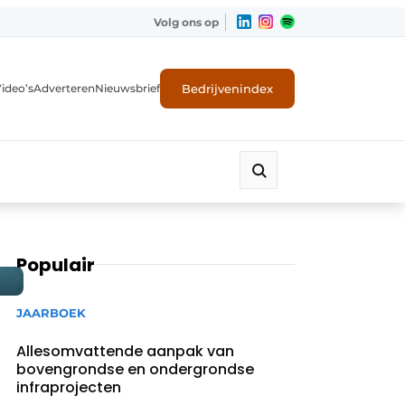
Volg ons op
Bedrijvenindex
ideo’s
Adverteren
Nieuwsbrief
Populair
JAARBOEK
Allesomvattende aanpak van
bovengrondse en ondergrondse
infraprojecten