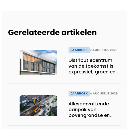
Gerelateerde artikelen
JAARBOEK
7 AUGUSTUS 2026
Distributiecentrum
van de toekomst is
expressief, groen en
laat daglicht ver naar
binnen stromen
JAARBOEK
4 AUGUSTUS 2026
Allesomvattende
aanpak van
bovengrondse en
ondergrondse
infraprojecten