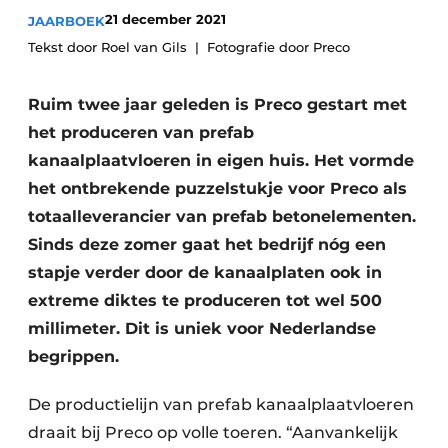
Glas
21 december 2021
JAARBOEK
Podcasts
Tekst door Roel van Gils
Fotografie door Preco
Privacy / Cookie statement
Modulair bouwen
story
metadata
Ruim twee jaar geleden is Preco gestart met
Vacature aanmelden
het produceren van prefab
Vacatures
kanaalplaatvloeren in eigen huis. Het vormde
het ontbrekende puzzelstukje voor Preco als
Video’s
totaalleverancier van prefab betonelementen.
Sinds deze zomer gaat het bedrijf nóg een
stapje verder door de kanaalplaten ook in
extreme diktes te produceren tot wel 500
millimeter. Dit is uniek voor Nederlandse
begrippen.
De productielijn van prefab kanaalplaatvloeren
draait bij Preco op volle toeren. “Aanvankelijk