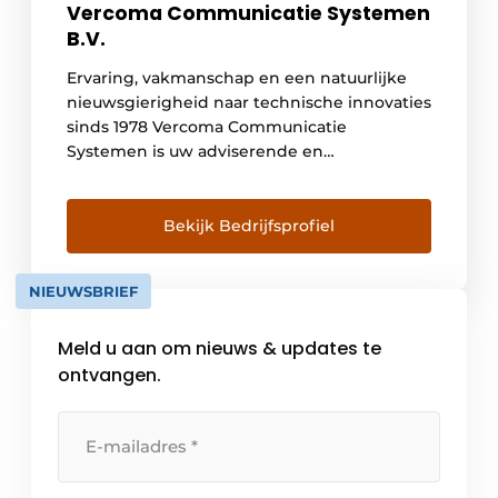
Vercoma Communicatie Systemen
B.V.
Ervaring, vakmanschap en een natuurlijke
nieuwsgierigheid naar technische innovaties
sinds 1978 Vercoma Communicatie
Systemen is uw adviserende en
begeleidende partner voor, tijdens en na de
uitvoering van uw deurcommunicatie,
toegangscontrole of CCTV project. Grote of
Bekijk Bedrijfsprofiel
complexe projecten? Renovatie of
transformatie? Voor Vercoma is elke
NIEUWSBRIEF
installatie maatwerk. Doorvragen en
meedenken is het motto. Vanaf het
Meld u aan om nieuws & updates te
oriënterende gesprek tot en […]
ontvangen.