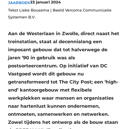
23 januari 2024
JAARBOEK
Glas
Podcasts
Tekst Lieke Bousema | Beeld Vercoma Communicatie
Privacy / Cookie statement
Systemen B.V.
Modulair bouwen
story
metadata
Aan de Westerlaan in Zwolle, direct naast het
Vacature aanmelden
treinstation, staat al decennialang een
Vacatures
imposant gebouw dat tot halverwege de
Video’s
jaren ’90 in gebruik was als
postsorteercentrum. Op initiatief van DC
Vastgoed wordt dit gebouw nu
getransformeerd tot The City Post; een ‘high-
end’ kantoorgebouw met flexibele
werkplekken waar mensen en organisaties
naar hartenlust kunnen ondernemen,
ontmoeten, samenwerken en netwerken.
Zowel tijdens het ontwerp als de bouw staan