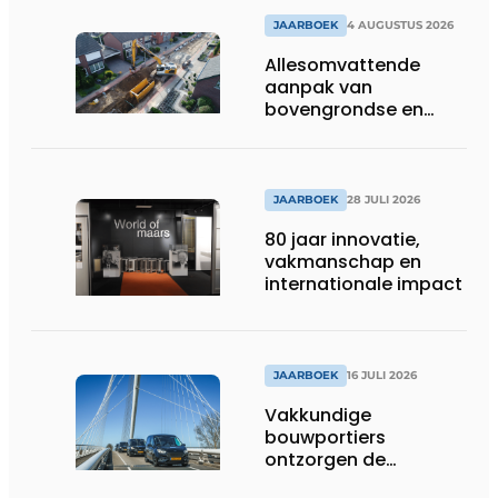
JAARBOEK
4 AUGUSTUS 2026
Allesomvattende
aanpak van
bovengrondse en
ondergrondse
infraprojecten
JAARBOEK
28 JULI 2026
80 jaar innovatie,
vakmanschap en
internationale impact
JAARBOEK
16 JULI 2026
Vakkundige
bouwportiers
ontzorgen de
uitvoering