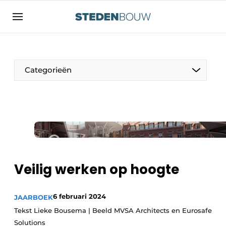
Aanmelden
Algemene voorwaarden
asset
Categorieën
auth
logoff
logon
Bedrijven
Contact
Woning- en utiliteitsbouw
Direct contact
Monumenten
Evenement aanmelden
Distributiecentra
Veilig werken op hoogte
Home
Jaarboek
6 februari 2024
JAARBOEK
Meest gelezen
Tekst Lieke Bousema | Beeld MVSA Architects en Eurosafe
Gevels, Daken & Daktuinen
Nieuwsbrief
Solutions