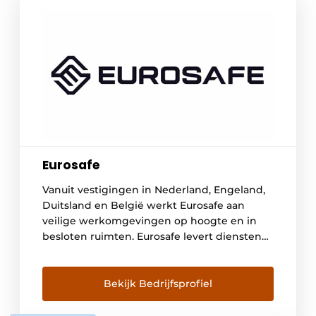
Eurosafe
Vanuit vestigingen in Nederland, Engeland,
Duitsland en België werkt Eurosafe aan
veilige werkomgevingen op hoogte en in
besloten ruimten. Eurosafe levert diensten
en oplossingen om risico’s te verlagen of uit
te sluiten. Met de Safety Circle® biedt
Eurosafe een integrale werkwijze. En een
Bekijk Bedrijfsprofiel
oplossing voor elke vraag en uitdaging. In
2023 bundelden Eurosafe Solutions, R3B […]