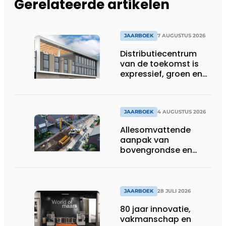
Gerelateerde artikelen
JAARBOEK
7 AUGUSTUS 2026
Distributiecentrum
van de toekomst is
expressief, groen en
laat daglicht ver naar
binnen stromen
JAARBOEK
4 AUGUSTUS 2026
Allesomvattende
aanpak van
bovengrondse en
ondergrondse
infraprojecten
JAARBOEK
28 JULI 2026
80 jaar innovatie,
vakmanschap en