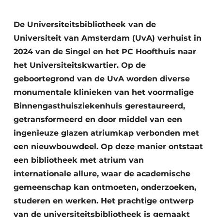
Glas
Podcasts
De Universiteitsbibliotheek van de
Privacy / Cookie statement
Modulair bouwen
Universiteit van Amsterdam (UvA) verhuist in
story
metadata
2024 van de Singel en het PC Hoofthuis naar
Vacature aanmelden
het Universiteitskwartier. Op de
Vacatures
geboortegrond van de UvA worden diverse
monumentale klinieken van het voormalige
Video’s
Binnengasthuisziekenhuis gerestaureerd,
getransformeerd en door middel van een
ingenieuze glazen atriumkap verbonden met
een nieuwbouwdeel. Op deze manier ontstaat
een bibliotheek met atrium van
internationale allure, waar de academische
gemeenschap kan ontmoeten, onderzoeken,
studeren en werken. Het prachtige ontwerp
van de universiteitsbibliotheek is gemaakt