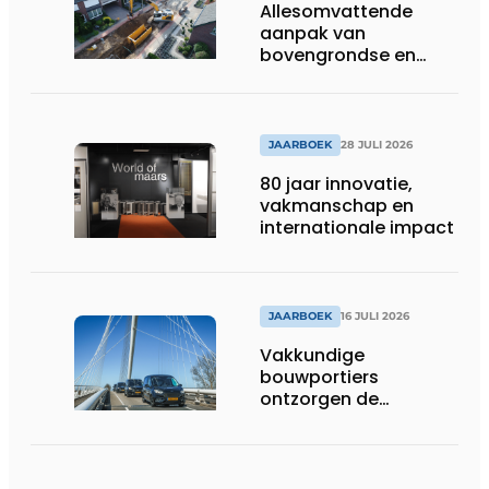
Allesomvattende
aanpak van
bovengrondse en
ondergrondse
infraprojecten
JAARBOEK
28 JULI 2026
80 jaar innovatie,
vakmanschap en
internationale impact
JAARBOEK
16 JULI 2026
Vakkundige
bouwportiers
ontzorgen de
uitvoering