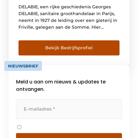
DELABIE, een rijke geschiedenis Georges
DELABIE, sanitaire groothandelaar in Parijs,
neemt in 1927 de leiding over een gieterij in
Friville, gelegen aan de Somme. Hier
ontwikkelt hij hoofdzakelijk kranen en
vloerhevels voor badkamers en keukens. De
volgende generaties streven steeds naar
Bekijk Bedrijfsprofiel
een groei van het familiebedrijf, maar willen
de identiteit van het merk en de […]
NIEUWSBRIEF
Meld u aan om nieuws & updates te
ontvangen.