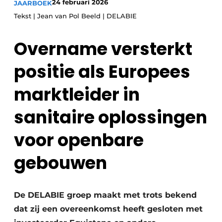
24 februari 2026
JAARBOEK
Glas
Podcasts
Tekst | Jean van Pol Beeld | DELABIE
Privacy / Cookie statement
Modulair bouwen
Overname versterkt
story
metadata
Vacature aanmelden
positie als Europees
Vacatures
marktleider in
Video’s
sanitaire oplossingen
voor openbare
gebouwen
De DELABIE groep maakt met trots bekend
dat zij een overeenkomst heeft gesloten met