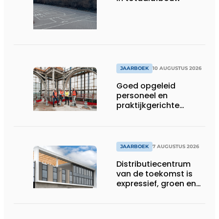
JAARBOEK
10 AUGUSTUS 2026
Goed opgeleid
personeel en
praktijkgerichte
directie waarborgen
toekomst van
engineeringsbureau
JAARBOEK
7 AUGUSTUS 2026
Distributiecentrum
van de toekomst is
expressief, groen en
laat daglicht ver naar
binnen stromen