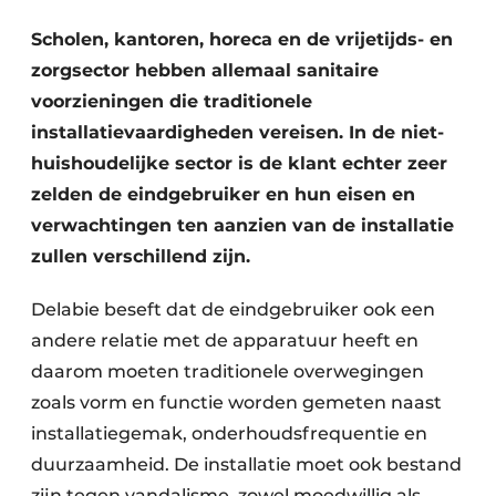
Glas
Podcasts
Scholen, kantoren, horeca en de vrijetijds- en
Privacy / Cookie statement
zorgsector hebben allemaal sanitaire
Modulair bouwen
story
metadata
voorzieningen die traditionele
installatievaardigheden vereisen. In de niet-
Vacature aanmelden
huishoudelijke sector is de klant echter zeer
Vacatures
zelden de eindgebruiker en hun eisen en
Video’s
verwachtingen ten aanzien van de installatie
zullen verschillend zijn.
Delabie beseft dat de eindgebruiker ook een
andere relatie met de apparatuur heeft en
daarom moeten traditionele overwegingen
zoals vorm en functie worden gemeten naast
installatiegemak, onderhoudsfrequentie en
duurzaamheid. De installatie moet ook bestand
zijn tegen vandalisme, zowel moedwillig als