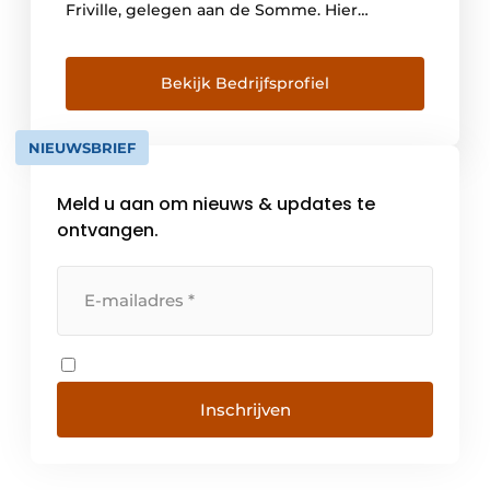
Friville, gelegen aan de Somme. Hier
ontwikkelt hij hoofdzakelijk kranen en
vloerhevels voor badkamers en keukens. De
volgende generaties streven steeds naar
Bekijk Bedrijfsprofiel
een groei van het familiebedrijf, maar willen
de identiteit van het merk en de […]
NIEUWSBRIEF
Meld u aan om nieuws & updates te
ontvangen.
Inschrijven