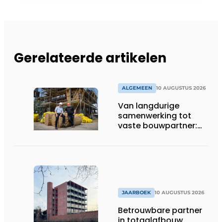
Gerelateerde artikelen
ALGEMEEN
10 AUGUSTUS 2026
Van langdurige
samenwerking tot
vaste bouwpartner:
de samenwerking
tussen Interduct en
Bouwbedrijf R. van de
Mheen
JAARBOEK
10 AUGUSTUS 2026
Betrouwbare partner
in totaalafbouw