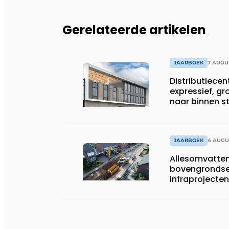
Gerelateerde artikelen
JAARBOEK
7 AUGU
Distributiece
expressief, gr
naar binnen 
JAARBOEK
4 AUGU
Allesomvatte
bovengrondse
infraprojecten