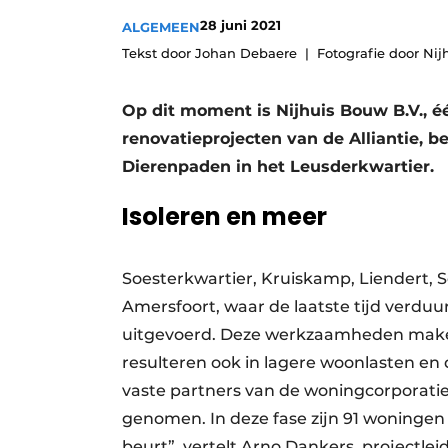
Podcasts
28 juni 2021
ALGEMEEN
Tekst door Johan Debaere
Fotografie door Nij
Privacy / Cookie statement
story
metadata
Op dit moment is Nijhuis Bouw B.V., 
Vacature aanmelden
renovatieprojecten van de Alliantie,
Vacatures
Dierenpaden in het Leusderkwartier.
Video’s
Isoleren en meer
Soesterkwartier, Kruiskamp, Liendert, S
Amersfoort, waar de laatste tijd verdu
uitgevoerd. Deze werkzaamheden maken
resulteren ook in lagere woonlasten en
vaste partners van de woningcorporat
genomen. In deze fase zijn 91 woningen
beurt”, vertelt Arno Dankers, projectle