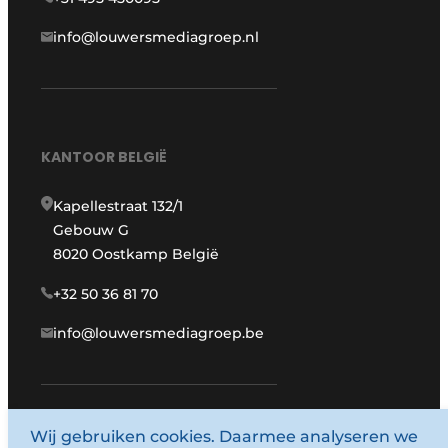
info@louwersmediagroep.nl
KANTOOR BELGIË
Kapellestraat 132/1
Gebouw G
8020 Oostkamp België
+32 50 36 81 70
info@louwersmediagroep.be
Wij gebruiken cookies. Daarmee analyseren we
www.louwersmediagroep.com