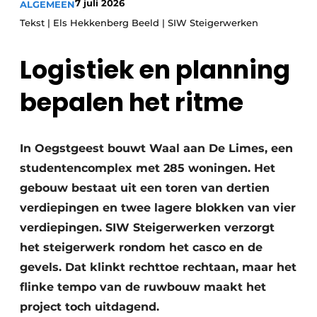
7 juli 2026
ALGEMEEN
Glas
Podcasts
Tekst | Els Hekkenberg Beeld | SIW Steigerwerken
Privacy / Cookie statement
Modulair bouwen
Logistiek en planning
story
metadata
Vacature aanmelden
bepalen het ritme
Vacatures
Video’s
In Oegstgeest bouwt Waal aan De Limes, een
studentencomplex met 285 woningen. Het
gebouw bestaat uit een toren van dertien
verdiepingen en twee lagere blokken van vier
verdiepingen. SIW Steigerwerken verzorgt
het steigerwerk rondom het casco en de
gevels. Dat klinkt rechttoe rechtaan, maar het
flinke tempo van de ruwbouw maakt het
project toch uitdagend.