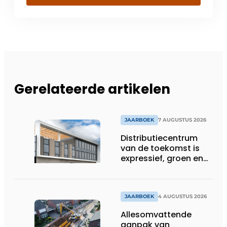
Gerelateerde artikelen
JAARBOEK
7 AUGUSTUS 2026
Distributiecentrum
van de toekomst is
expressief, groen en
laat daglicht ver naar
binnen stromen
JAARBOEK
4 AUGUSTUS 2026
Allesomvattende
aanpak van