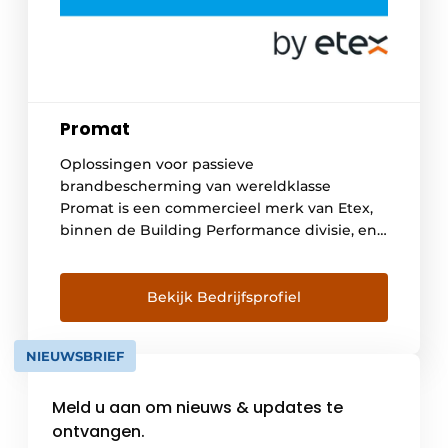
Promat
Oplossingen voor passieve
brandbescherming van wereldklasse
Promat is een commercieel merk van Etex,
binnen de Building Performance divisie, en
staat bekend als een wereldwijde producent
van brandwerende calciumsilicaatplaten,
brandwerende intumescerende verven,
Bekijk Bedrijfsprofiel
brandwerende spuitmortels en een breed
gamma aan Fire Stopping & Fire Sealing
NIEUWSBRIEF
producten. Promat is het merk dat zich
toelegt op passieve brandbeveiliging.
Meld u aan om nieuws & updates te
Passieve […]
ontvangen.