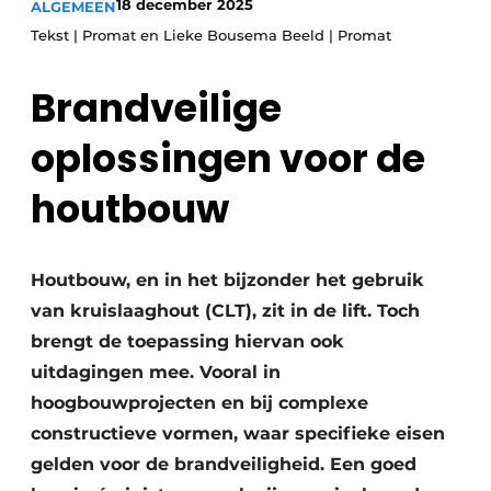
18 december 2025
ALGEMEEN
Glas
Podcasts
Tekst | Promat en Lieke Bousema Beeld | Promat
Privacy / Cookie statement
Modulair bouwen
Brandveilige
story
metadata
Vacature aanmelden
oplossingen voor de
Vacatures
houtbouw
Video’s
Houtbouw, en in het bijzonder het gebruik
van kruislaaghout (CLT), zit in de lift. Toch
brengt de toepassing hiervan ook
uitdagingen mee. Vooral in
hoogbouwprojecten en bij complexe
constructieve vormen, waar specifieke eisen
gelden voor de brandveiligheid. Een goed