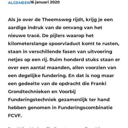
16 januari 2020
ALGEMEEN
Glas
Podcasts
Privacy / Cookie statement
Modulair bouwen
Als je over de Theemsweg rijdt, krijg je een
story
metadata
aardige indruk van de omvang van het
nieuwe tracé. De pijlers waarop het
Vacature aanmelden
kilometerslange spoorviaduct komt te rusten,
Vacatures
staan in verschillende fasen van uitvoering
Video’s
netjes op een rij. Ruim honderd stuks staan er
over een aantal maanden, allen voorzien van
een degelijke fundering. En dat is nog maar
een gedeelte van de opdracht die Franki
Grondtechnieken en Voorbij
Funderingstechniek gezamenlijk ter hand
hebben genomen in Funderingscombinatie
FCVF.