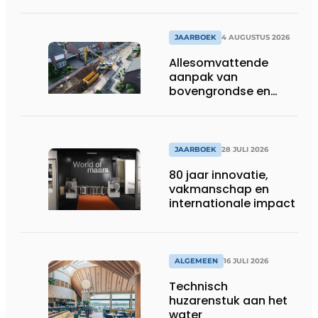
binnen stromen
JAARBOEK
4 AUGUSTUS 2026
Allesomvattende
aanpak van
bovengrondse en
ondergrondse
infraprojecten
JAARBOEK
28 JULI 2026
80 jaar innovatie,
vakmanschap en
internationale impact
ALGEMEEN
16 JULI 2026
Technisch
huzarenstuk aan het
water