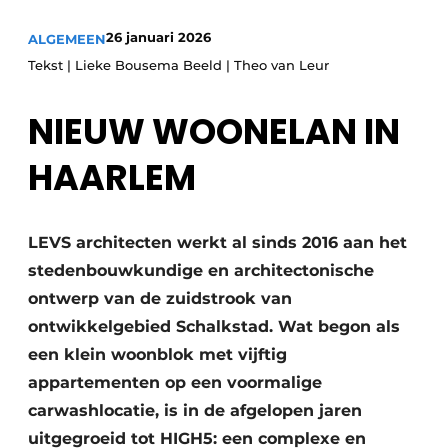
Glas
Podcasts
26 januari 2026
ALGEMEEN
Privacy / Cookie statement
Modulair bouwen
Tekst | Lieke Bousema Beeld | Theo van Leur
story
metadata
NIEUW WOONELAN IN
Vacature aanmelden
Vacatures
HAARLEM
Video’s
LEVS architecten werkt al sinds 2016 aan het
stedenbouwkundige en architectonische
ontwerp van de zuidstrook van
ontwikkelgebied Schalkstad. Wat begon als
een klein woonblok met vijftig
appartementen op een voormalige
carwashlocatie, is in de afgelopen jaren
uitgegroeid tot HIGH5: een complexe en