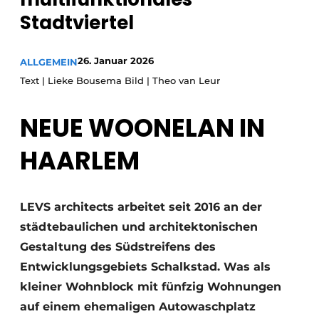
Glas
Podcasts
Stadtviertel
Datenschutz / Cookie-Erklärung
Modularer Aufbau
26. Januar 2026
ALLGEMEIN
Geschichte
Metadaten
Text | Lieke Bousema Bild | Theo van Leur
Ein Stellenangebot registrieren
Freie Stellen
NEUE WOONELAN IN
Videos
HAARLEM
LEVS architects arbeitet seit 2016 an der
städtebaulichen und architektonischen
Gestaltung des Südstreifens des
Entwicklungsgebiets Schalkstad. Was als
kleiner Wohnblock mit fünfzig Wohnungen
auf einem ehemaligen Autowaschplatz