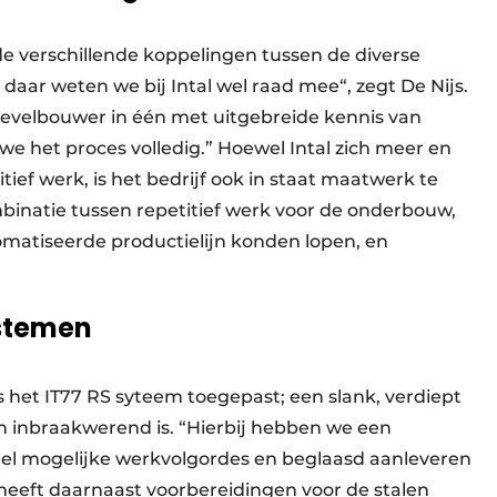
de verschillende koppelingen tussen de diverse
aar weten we bij Intal wel raad mee“, zegt De Nijs.
gevelbouwer in één met uitgebreide kennis van
e het proces volledig.” Hoewel Intal zich meer en
tief werk, is het bedrijf ook in staat maatwerk te
ombinatie tussen repetitief werk voor de onderbouw,
matiseerde productielijn konden lopen, en
ystemen
 het IT77 RS syteem toegepast; een slank, verdiept
en inbraakwerend is. “Hierbij hebben we een
nel mogelijke werkvolgordes en beglaasd aanleveren
l heeft daarnaast voorbereidingen voor de stalen