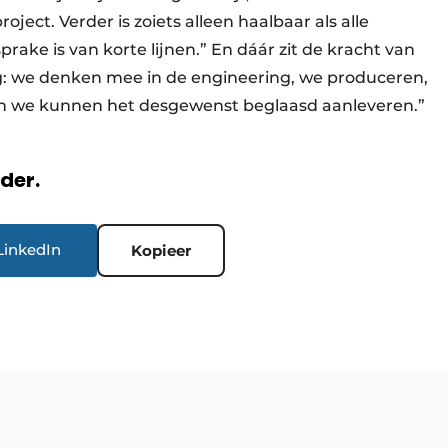
ject. Verder is zoiets alleen haalbaar als alle
ake is van korte lijnen.” En dáár zit de kracht van
dig: we denken mee in de engineering, we produceren,
 en we kunnen het desgewenst beglaasd aanleveren.”
rder.
LinkedIn
Kopieer