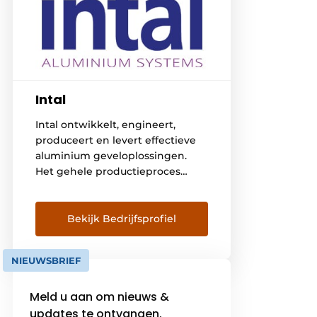
Intal
Intal ontwikkelt, engineert,
produceert en levert effectieve
aluminium geveloplossingen.
Het gehele productieproces
vindt plaats onder 1 dak. Wij
beheersen elke stap in het
proces en dat maakt ons uniek.
Bekijk Bedrijfsprofiel
Intal is specialist in aluminium
kozijnen en vliesgevels. Onze
NIEUWSBRIEF
kracht ligt ook in onze geheel
eigen manier van werken en in
Meld u aan om nieuws &
de verbinding die wij aangaan
[…]
updates te ontvangen.