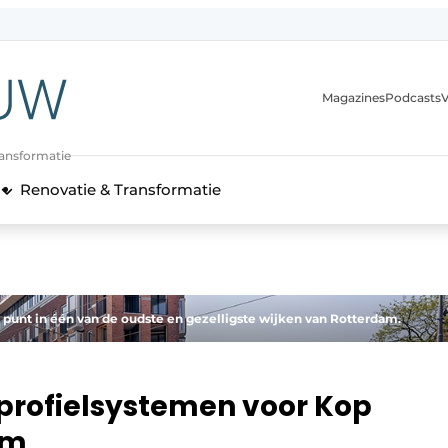
Magazines
Podcasts
V
ransformatie
Renovatie & Transformatie
punt in één van de oudste en gezelligste wijken van Rotterdam.
profielsystemen voor Kop
am