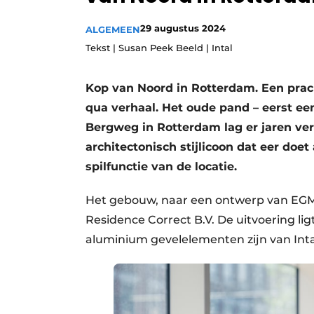
Podcasts
29 augustus 2024
ALGEMEEN
Privacy / Cookie statement
Tekst | Susan Peek Beeld | Intal
story
metadata
Vacature aanmelden
Kop van Noord in Rotterdam. Een prach
qua verhaal. Het oude pand – eerst een
Vacatures
Bergweg in Rotterdam lag er jaren verl
Video’s
architectonisch stijlicoon dat eer doe
spilfunctie van de locatie.
Het gebouw, naar een ontwerp van EGM 
Residence Correct B.V. De uitvoering l
aluminium gevelelementen zijn van Inta