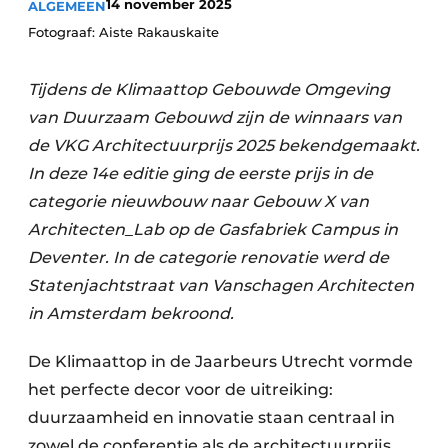
14 november 2025
ALGEMEEN
Glas
Podcasts
Fotograaf: Aiste Rakauskaite
Privacy / Cookie statement
Modulair bouwen
Tijdens de Klimaattop Gebouwde Omgeving
story
metadata
van Duurzaam Gebouwd zijn de winnaars van
Vacature aanmelden
de VKG Architectuurprijs 2025 bekendgemaakt.
Vacatures
In deze 14e editie ging de eerste prijs in de
Video’s
categorie nieuwbouw naar Gebouw X van
Architecten_Lab op de Gasfabriek Campus in
Deventer. In de categorie renovatie werd de
Statenjachtstraat van Vanschagen Architecten
in Amsterdam bekroond.
De Klimaattop in de Jaarbeurs Utrecht vormde
het perfecte decor voor de uitreiking:
duurzaamheid en innovatie staan centraal in
zowel de conferentie als de architectuurprijs.