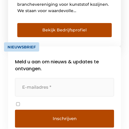
branchevereniging voor kunststof kozijnen.
We staan voor waardevolle
ketensamenwerking ten behoeve van
circulariteit en duurzame kwaliteit. Onze
kwaliteitseisen omtrent kunststof kozijnen
Bekijk Bedrijfsprofiel
gaan verder dan de Europees geldende wet-
en regelgeving. Wanneer een fabrikant of
NIEUWSBRIEF
leverancier voldoet aan de hoge
standaarden, mag het VKG Keurmerk
Meld u aan om nieuws & updates te
gevoerd worden. Hiermee […]
ontvangen.