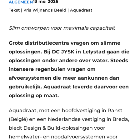
13 mei 2026
ALGEMEEN
Glas
Podcasts
Tekst | Kris Wijnands Beeld | Aquadraat
Privacy / Cookie statement
Modulair bouwen
Slim ontworpen voor maximale capaciteit
story
metadata
Vacature aanmelden
Grote distributiecentra vragen om slimme
Vacatures
oplossingen. Bij DC JYSK in Lelystad gaan die
Video’s
oplossingen onder andere over water. Steeds
intensere regenbuien vragen om
afvoersystemen die meer aankunnen dan
gebruikelijk. Aquadraat leverde daarvoor een
oplossing op maat.
Aquadraat, met een hoofdvestiging in Ranst
(België) en een Nederlandse vestiging in Breda,
biedt Design & Build-oplossingen voor
hemelwater- en noodafvoersystemen voor