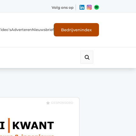
Volg ons op
Bedrijvenindex
ideo’s
Adverteren
Nieuwsbrief
GESPONSORD