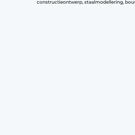
constructieontwerp, staalmodellering, bou
Podcasts
Privacy / Cookie statement
story
metadata
Vacature aanmelden
Vacatures
Video’s