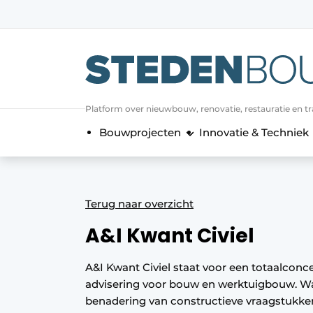
Aanmelden
Algemene voorwaarden
asset
Platform over nieuwbouw, renovatie, restauratie en t
auth
logoff
logon
Bouwprojecten
Innovatie & Techniek
Bedrijven
Contact
Direct contact
Terug naar overzicht
Evenement aanmelden
A&I Kwant Civiel
Home
Jaarboek
A&I Kwant Civiel staat voor een totaalconc
Meest gelezen
advisering voor bouw en werktuigbouw. Wat
benadering van constructieve vraagstukken.
Nieuwsbrief