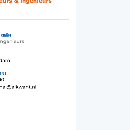
RIEËN
ingenieurs
ndam
ENS
90
hal@aikwant.nl