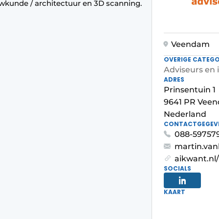
wkunde / architectuur en 3D scanning.
Veendam
OVERIGE CATEGO
Adviseurs en 
ADRES
Prinsentuin 1
9641 PR Vee
Nederland
CONTACTGEGEV
088-59757
martin.van
aikwant.nl/
SOCIALS
KAART