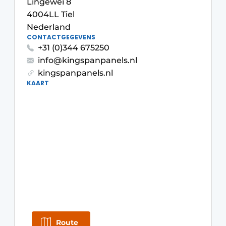
Lingewei 8
Glas
Podcasts
4004LL Tiel
Nederland
Privacy / Cookie statement
Modulair bouwen
CONTACTGEGEVENS
story
metadata
+31 (0)344 675250
info@kingspanpanels.nl
Vacature aanmelden
kingspanpanels.nl
Vacatures
KAART
Video’s
Route