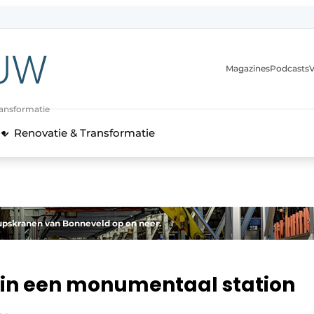
Magazines
Podcasts
V
ransformatie
Renovatie & Transformatie
upskranen van Bonneveld op en neer.
in een monumentaal station