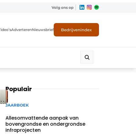
Volg ons op
Bedrijvenindex
ideo’s
Adverteren
Nieuwsbrief
Populair
JAARBOEK
Allesomvattende aanpak van
bovengrondse en ondergrondse
infraprojecten