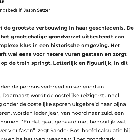
25
ngsbedrijf, Jason Setzer
t de grootste verbouwing in haar geschiedenis. De
 het grootschalige grondverzet uitbesteedt aan
plexe klus in een historische omgeving. Het
ft wel eens voor hetere vuren gestaan en zorgt
op de trein springt. Letterlijk en figuurlijk, in dit
den de perrons verbreed en verlengd en
. Daarnaast wordt de oostelijke reizigerstunnel
g onder de oostelijke sporen uitgebreid naar bijna
eren, worden ieder jaar, van noord naar zuid, een
nomen. “En dat gaat gepaard met behoorlijk wat
r vier fasen”, zegt Sander Bos, hoofd calculatie bij
uw en ballast weg, waarna wij het grondwerk