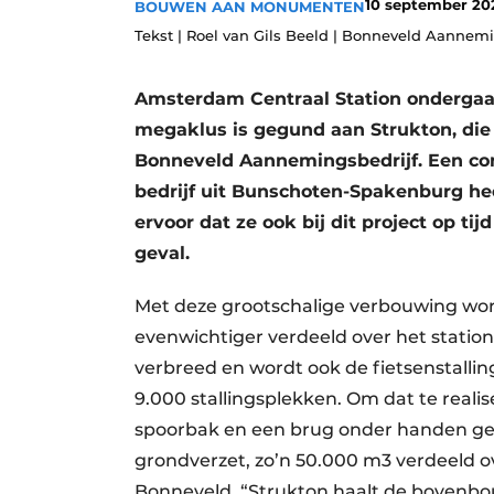
10 september 20
BOUWEN AAN MONUMENTEN
Podcasts
Tekst | Roel van Gils Beeld | Bonneveld Aannemi
Privacy / Cookie statement
​Amsterdam Centraal Station ondergaa
story
metadata
megaklus is gegund aan Strukton, die
Vacature aanmelden
Bonneveld Aannemingsbedrijf. Een com
Vacatures
bedrijf uit Bunschoten-Spakenburg hee
Video’s
ervoor dat ze ook bij dit project op tijd 
geval.
Met deze grootschalige verbouwing wor
evenwichtiger verdeeld over het station
verbreed en wordt ook de fietsenstallin
9.000 stallingsplekken. Om dat te realis
spoorbak en een brug onder handen ge
grondverzet, zo’n 50.000 m3 verdeeld ove
Bonneveld. “Strukton haalt de bovenbo