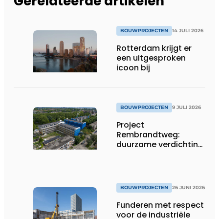
Gerelateerde artikelen
BOUWPROJECTEN
14 JULI 2026
Rotterdam krijgt er
een uitgesproken
icoon bij
BOUWPROJECTEN
9 JULI 2026
Project
Rembrandtweg:
duurzame verdichting
met CLT-houtbouw
en geïntegreerde
installaties
BOUWPROJECTEN
26 JUNI 2026
Funderen met respect
voor de industriële