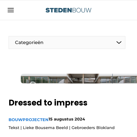
Aanmelden
Algemene voorwaarden
asset
Categorieën
auth
logoff
logon
Bedrijven
Contact
Woning- en utiliteitsbouw
Direct contact
Monumenten
Evenement aanmelden
Distributiecentra
Dressed to impress
Home
Jaarboek
15 augustus 2024
BOUWPROJECTEN
Meest gelezen
Tekst | Lieke Bousema Beeld | Gebroeders Blokland
Gevels, Daken & Daktuinen
Nieuwsbrief