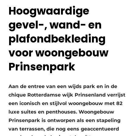
Glas
Hoogwaardige
Podcasts
Privacy / Cookie statement
Modulair bouwen
gevel-, wand- en
story
metadata
plafondbekleding
Vacature aanmelden
voor woongebouw
Vacatures
Video’s
Prinsenpark
Aan de entree van een wijds park en in de
chique Rotterdamse wijk Prinsenland verrijst
een iconisch en stijlvol woongebouw met 82
luxe suites en penthouses. Woongebouw
Prinsenpark is ontworpen als een stapeling
van terrassen, die nog eens geaccentueerd