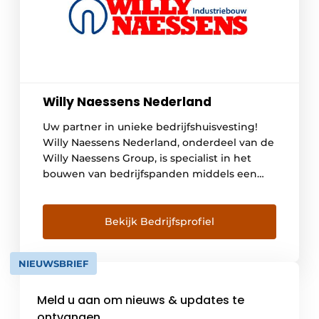
Willy Naessens Nederland
Uw partner in unieke bedrijfshuisvesting!
Willy Naessens Nederland, onderdeel van de
Willy Naessens Group, is specialist in het
bouwen van bedrijfspanden middels een
uniek bouwconcept in prefab beton. Met dit
bouwconcept zijn al duizenden
bedrijfspanden gerealiseerd, van kantoren
Bekijk Bedrijfsprofiel
tot distributiecentra, van opslag tot
koelhuizen en van bioscopen tot stadions.
NIEUWSBRIEF
Willy Naessens kenmerkt zich door zijn […]
Meld u aan om nieuws & updates te
ontvangen.