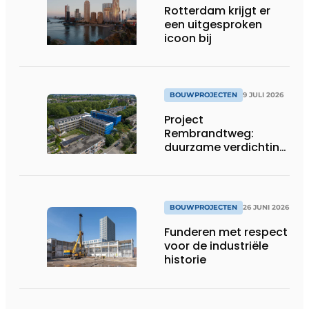
Rotterdam krijgt er
een uitgesproken
icoon bij
BOUWPROJECTEN
9 JULI 2026
Project
Rembrandtweg:
duurzame verdichting
met CLT-houtbouw
en geïntegreerde
installaties
BOUWPROJECTEN
26 JUNI 2026
Funderen met respect
voor de industriële
historie