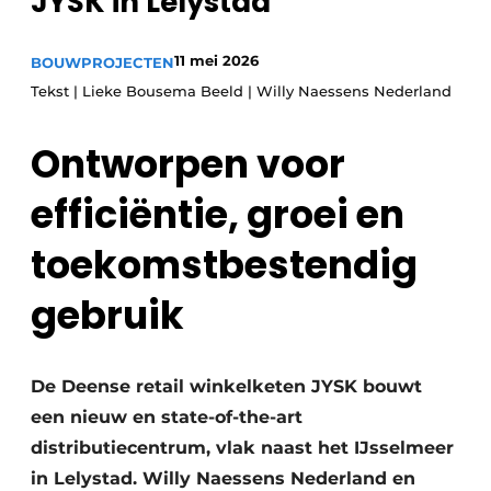
JYSK in Lelystad
Glas
Podcasts
Privacy / Cookie statement
11 mei 2026
BOUWPROJECTEN
Modulair bouwen
Tekst | Lieke Bousema Beeld | Willy Naessens Nederland
story
metadata
Vacature aanmelden
Ontworpen voor
Vacatures
efficiëntie, groei en
Video’s
toekomstbestendig
gebruik
De Deense retail winkelketen JYSK bouwt
een nieuw en state-of-the-art
distributiecentrum, vlak naast het IJsselmeer
in Lelystad. Willy Naessens Nederland en