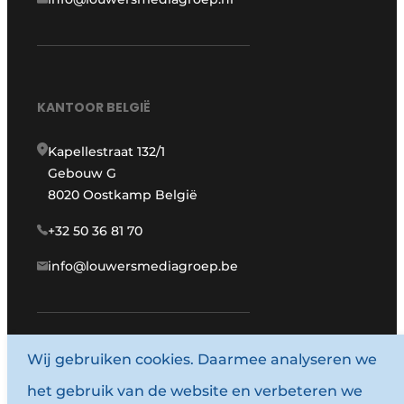
KANTOOR BELGIË
Kapellestraat 132/1
Gebouw G
8020 Oostkamp België
+32 50 36 81 70
info@louwersmediagroep.be
www.louwersmediagroep.com
Wij gebruiken cookies. Daarmee analyseren we
het gebruik van de website en verbeteren we
© 1987 - 2026 Louwersmediagroep.