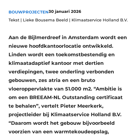
Glas
Podcasts
30 januari 2026
BOUWPROJECTEN
Privacy / Cookie statement
Modulair bouwen
Tekst | Lieke Bousema Beeld | Klimaatservice Holland B.V.
story
metadata
Aan de Bijlmerdreef in Amsterdam wordt een
Vacature aanmelden
nieuwe hoofdkantoorlocatie ontwikkeld.
Vacatures
Linden wordt een toekomstbestendig en
Video’s
klimaatadaptief kantoor met dertien
verdiepingen, twee onderling verbonden
gebouwen, zes atria en een bruto
vloeroppervlakte van 51.000 m2. “Ambitie is
om een BREEAM-NL Outstanding certificaat
te behalen”, vertelt Pieter Meerkerk,
projectleider bij Klimaatservice Holland B.V.
“Daarom wordt het gebouw bijvoorbeeld
voorzien van een warmtekoudeopslag,