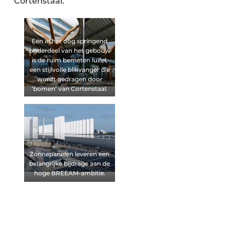
Cortenstaal.”
Een in het oog springend
onderdeel van het gebouw
is de ruim bemeten luifel,
een stijlvolle blikvanger die
wordt gedragen door
‘bomen’ van Cortenstaal.
Zonnepanelen leveren een
belangrijke bijdrage aan de
hoge BREEAM-ambitie.