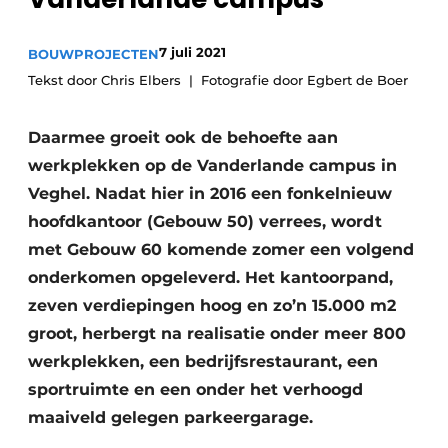
Glas
Podcasts
7 juli 2021
BOUWPROJECTEN
Privacy / Cookie statement
Modulair bouwen
Tekst door Chris Elbers
Fotografie door Egbert de Boer
story
metadata
Vacature aanmelden
Daarmee groeit ook de behoefte aan
Vacatures
werkplekken op de Vanderlande campus in
Video’s
Veghel. Nadat hier in 2016 een fonkelnieuw
hoofdkantoor (Gebouw 50) verrees, wordt
met Gebouw 60 komende zomer een volgend
onderkomen opgeleverd. Het kantoorpand,
zeven verdiepingen hoog en zo’n 15.000 m2
groot, herbergt na realisatie onder meer 800
werkplekken, een bedrijfsrestaurant, een
sportruimte en een onder het verhoogd
maaiveld gelegen parkeergarage.