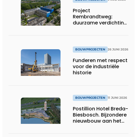
Project
Rembrandtweg:
duurzame verdichting
met CLT-houtbouw
en geïntegreerde
installaties
BOUWPROJECTEN
26 JUNI 2026
Funderen met respect
voor de industriële
historie
BOUWPROJECTEN
11 JUNI 2026
Postillion Hotel Breda-
Biesbosch. Bijzondere
nieuwbouw aan het
water