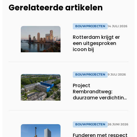
Gerelateerde artikelen
BOUWPROJECTEN
14 JULI 2026
Rotterdam krijgt er
een uitgesproken
icoon bij
BOUWPROJECTEN
9 JULI 2026
Project
Rembrandtweg:
duurzame verdichting
met CLT-houtbouw
en geïntegreerde
installaties
BOUWPROJECTEN
26 JUNI 2026
Funderen met respect