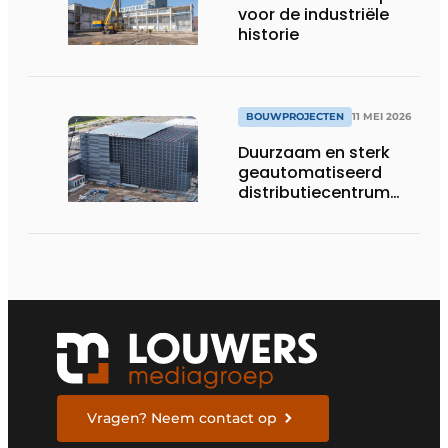
voor de industriële
historie
BOUWPROJECTEN
11 MEI 2026
Duurzaam en sterk
geautomatiseerd
distributiecentrum
voor JYSK in Lelystad
Vragen? Neem contact op