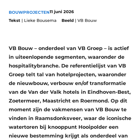
Glas
Podcasts
11 juni 2026
BOUWPROJECTEN
Privacy / Cookie statement
Modulair bouwen
Tekst
| Lieke Bousema
Beeld
| VB Bouw
story
metadata
Vacature aanmelden
VB Bouw – onderdeel van VB Groep – is actief
Vacatures
in uiteenlopende segmenten, waaronder de
Video’s
hospitalitybranche. De referentie­lijst van VB
Groep telt tal van hotelprojecten, waaronder
de nieuwbouw, verbouw en/of transformatie
van de Van der Valk hotels in Eindhoven-Best,
Zoetermeer, Maastricht en Roermond. Op dit
moment zijn de vakmensen van VB Bouw te
vinden in Raamsdonksveer, waar de iconische
watertoren bij knooppunt Hooipolder een
nieuwe bestemming krijgt als onderdeel van