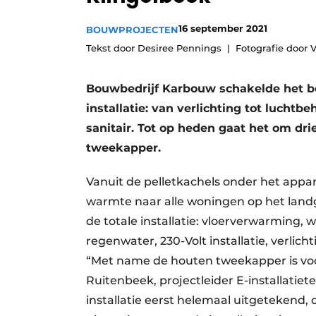
Podcasts
16 september 2021
BOUWPROJECTEN
Privacy / Cookie statement
Tekst door Desiree Pennings
Fotografie door 
story
metadata
Vacature aanmelden
Bouwbedrijf Karbouw schakelde het bedr
installatie: van verlichting tot lucht
Vacatures
sanitair. Tot op heden gaat het om 
Video’s
tweekapper.
Vanuit de pelletkachels onder het ap
warmte naar alle woningen op het landgo
de totale installatie: vloerverwarming, w
regenwater, 230-Volt installatie, verlic
“Met name de houten tweekapper is voo
Ruitenbeek, projectleider E-installatiet
installatie eerst helemaal uitgeteken