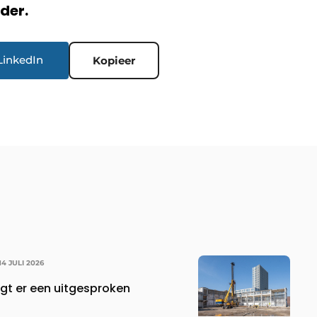
rder.
LinkedIn
Kopieer
14 JULI 2026
jgt er een uitgesproken