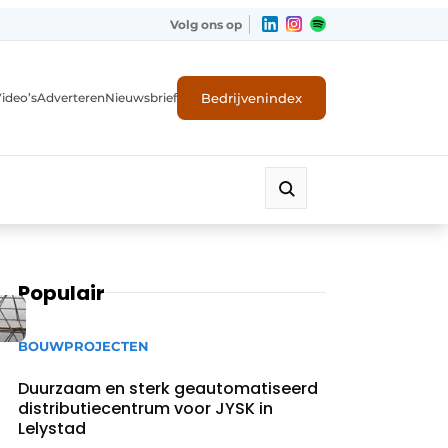
Volg ons op
Bedrijvenindex
ideo’s
Adverteren
Nieuwsbrief
Populair
BOUWPROJECTEN
Duurzaam en sterk geautomatiseerd
distributiecentrum voor JYSK in
Lelystad