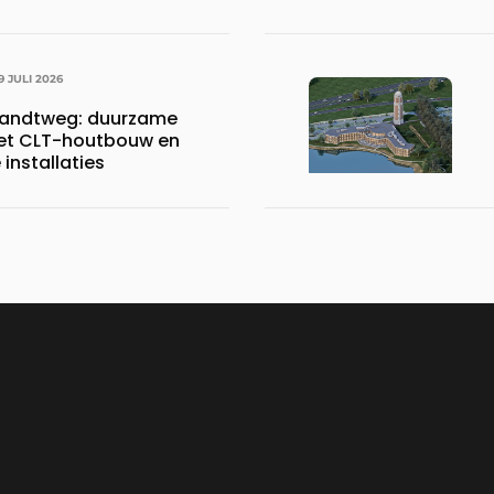
9 JULI 2026
randtweg: duurzame
met CLT-houtbouw en
installaties