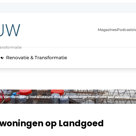
Magazines
Podcasts
V
ransformatie
Renovatie & Transformatie
 Van den Berg Installateurs doet de volledige installatie per woning.
or woningen op Landgoed