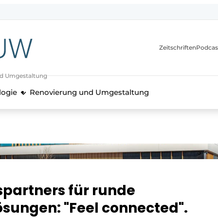
itionen
Zeitschriften
Podcas
nd Umgestaltung
logie
Renovierung und Umgestaltung
partners für runde
ungen: "Feel connected".