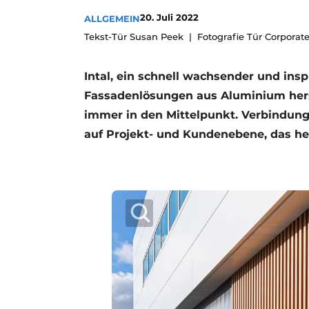
Podcasts
20. Juli 2022
ALLGEMEIN
Tekst-Tür Susan Peek
Fotografie Tür Corporat
Datenschutz / Cookie-Erklärung
Geschichte
Metadaten
Intal, ein schnell wachsender und ins
Ein Stellenangebot registrieren
Fassadenlösungen aus Aluminium herst
Freie Stellen
immer in den Mittelpunkt. Verbindung 
Videos
auf Projekt- und Kundenebene, das he