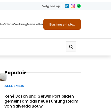
Volg ons op
Business-Index
ts
Videos
Werbung
Newsletter
Populair
ALLGEMEIN
René Bosch und Gerwin Port bilden
gemeinsam das neue Führungsteam
von Salverda Bouw.