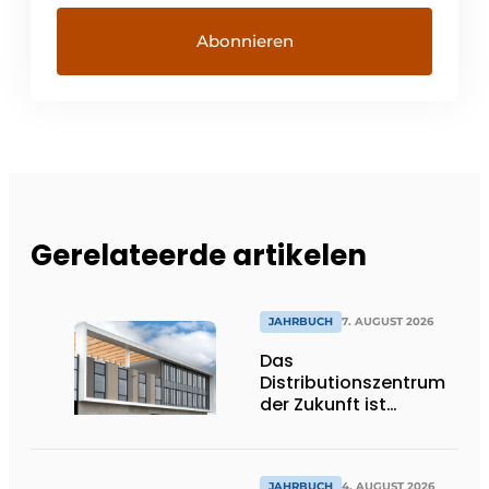
Gerelateerde artikelen
JAHRBUCH
7. AUGUST 2026
Das
Distributionszentrum
der Zukunft ist
ausdrucksstark,
umweltfreundlich und
lässt Tageslicht tief
JAHRBUCH
4. AUGUST 2026