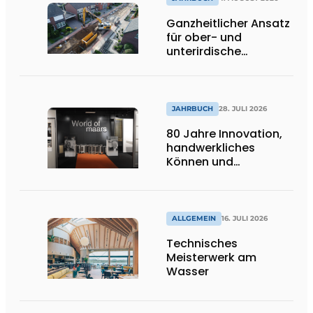
ins Innere strömen
Ganzheitlicher Ansatz
für ober- und
unterirdische
Infrastrukturprojekte
JAHRBUCH
28. JULI 2026
80 Jahre Innovation,
handwerkliches
Können und
internationale
Bedeutung
ALLGEMEIN
16. JULI 2026
Technisches
Meisterwerk am
Wasser