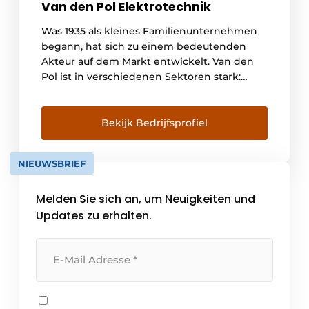
Van den Pol Elektrotechnik
Was 1935 als kleines Familienunternehmen
begann, hat sich zu einem bedeutenden
Akteur auf dem Markt entwickelt. Van den
Pol ist in verschiedenen Sektoren stark:
Nichtwohnungsbau, Sicherheit und ICT,
Gebäudemanagement, Industrieautomation,
Einzelhandel und Wohnungsbau. Dank
Bekijk Bedrijfsprofiel
unserer langjährigen Erfahrung sind wir
Spezialisten für alle elektrotechnischen
NIEUWSBRIEF
Installationen und führend in den
verschiedenen Sektoren. [...]
Melden Sie sich an, um Neuigkeiten und
Updates zu erhalten.