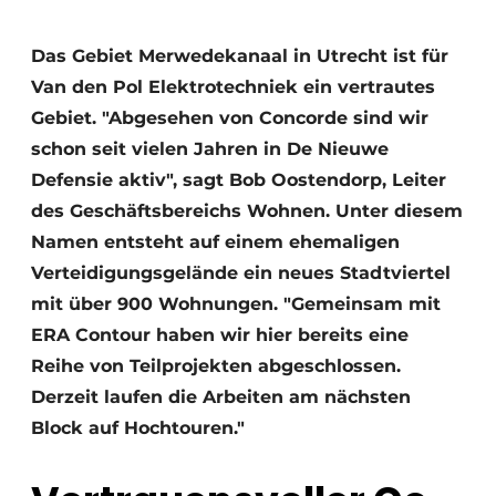
Glas
Podcasts
Das Gebiet Merwedekanaal in Utrecht ist für
Datenschutz / Cookie-Erklärung
Modularer Aufbau
Van den Pol Elektrotechniek ein vertrautes
Geschichte
Metadaten
Gebiet. "Abgesehen von Concorde sind wir
Ein Stellenangebot registrieren
schon seit vielen Jahren in De Nieuwe
Freie Stellen
Defensie aktiv", sagt Bob Oostendorp, Leiter
des Geschäftsbereichs Wohnen. Unter diesem
Videos
Namen entsteht auf einem ehemaligen
Verteidigungsgelände ein neues Stadtviertel
mit über 900 Wohnungen. "Gemeinsam mit
ERA Contour haben wir hier bereits eine
Reihe von Teilprojekten abgeschlossen.
Derzeit laufen die Arbeiten am nächsten
Block auf Hochtouren."